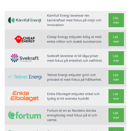
Kärnfull Energi levererar ren
Läs
kärnkraftsel med fokus på miljö och
mer
innovation.
Cheap Energy erbjuder billig el med
Läs
enkla villkor och snabb kundservice.
mer
Svekraft levererar el till låga priser
Läs
med fokus på enkelhet och valfrihet.
mer
Telinet Energi erbjuder grön och
Läs
prisvärd el med fokus på hållbarhet.
mer
Enkla Elbolaget erbjuder enkel och
Läs
tydlig el till svenska hushåll.
mer
Fortum är en av Nordens största
Läs
energibolag med fokus på el och
mer
värme.