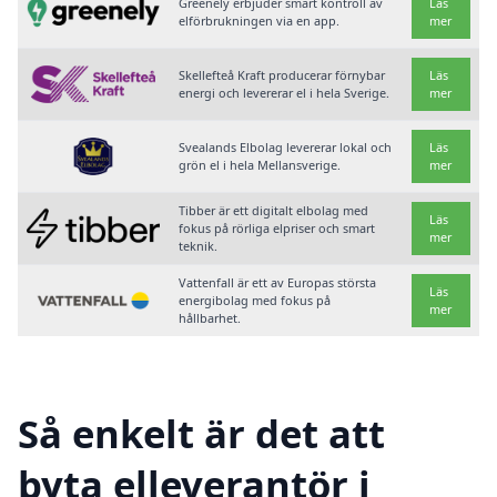
Greenely erbjuder smart kontroll av
Läs
elförbrukningen via en app.
mer
Skellefteå Kraft producerar förnybar
Läs
energi och levererar el i hela Sverige.
mer
Svealands Elbolag levererar lokal och
Läs
grön el i hela Mellansverige.
mer
Tibber är ett digitalt elbolag med
Läs
fokus på rörliga elpriser och smart
mer
teknik.
Vattenfall är ett av Europas största
Läs
energibolag med fokus på
mer
hållbarhet.
Så enkelt är det att
byta elleverantör i