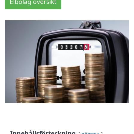
Elbolag översikt
Innehållsförteckning
gömma