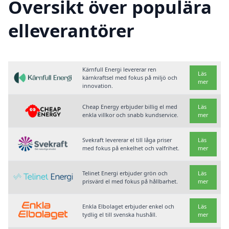
Översikt över populära
elleverantörer
Kärnfull Energi levererar ren
Läs
kärnkraftsel med fokus på miljö och
mer
innovation.
Cheap Energy erbjuder billig el med
Läs
enkla villkor och snabb kundservice.
mer
Svekraft levererar el till låga priser
Läs
med fokus på enkelhet och valfrihet.
mer
Telinet Energi erbjuder grön och
Läs
prisvärd el med fokus på hållbarhet.
mer
Enkla Elbolaget erbjuder enkel och
Läs
tydlig el till svenska hushåll.
mer