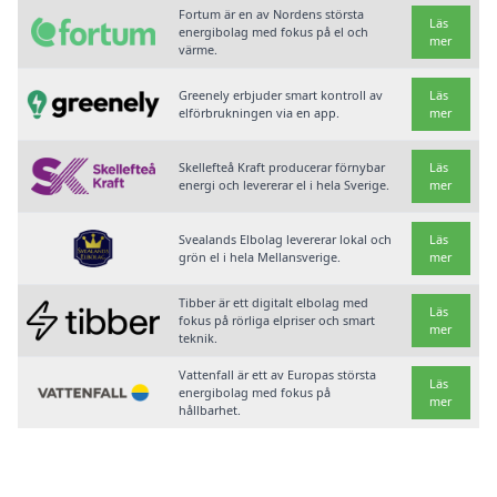
Fortum är en av Nordens största
Läs
energibolag med fokus på el och
mer
värme.
Greenely erbjuder smart kontroll av
Läs
elförbrukningen via en app.
mer
Skellefteå Kraft producerar förnybar
Läs
energi och levererar el i hela Sverige.
mer
Svealands Elbolag levererar lokal och
Läs
grön el i hela Mellansverige.
mer
Tibber är ett digitalt elbolag med
Läs
fokus på rörliga elpriser och smart
mer
teknik.
Vattenfall är ett av Europas största
Läs
energibolag med fokus på
mer
hållbarhet.