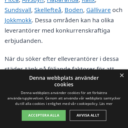
Sundsvall
,
Skellefteå
,
Boden
,
Gällivare
och
Jokkmokk
. Dessa områden kan ha olika
leverantörer med konkurrenskraftiga
erbjudanden.
När du söker efter elleverantörer i dessa
städer, tänk på följande faktorer för att
×
Denna webbplats använder
säkerställa att du gör ett välgrundat val:
cookies
Denna webbplats använder cookies för att förbättra
Priser:
Jämför kostnader mellan olika
användarupplevelsen. Genom att använda vår webbplats samtycker
du till alla cookies i enlighet med vår cookiepolicy.
Läs mer
leverantörer för att hitta det bästa
ACCEPTERA ALLA
AVVISA ALLT
erbjudandet.