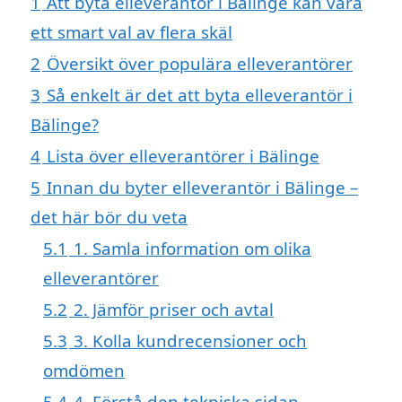
1
Att byta elleverantör i Bälinge kan vara
ett smart val av flera skäl
2
Översikt över populära elleverantörer
3
Så enkelt är det att byta elleverantör i
Bälinge?
4
Lista över elleverantörer i Bälinge
5
Innan du byter elleverantör i Bälinge –
det här bör du veta
5.1
1. Samla information om olika
elleverantörer
5.2
2. Jämför priser och avtal
5.3
3. Kolla kundrecensioner och
omdömen
5.4
4. Förstå den tekniska sidan