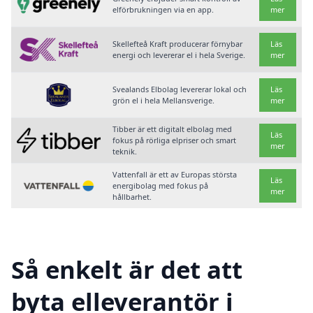
elförbrukningen via en app.
mer
Skellefteå Kraft producerar förnybar
Läs
energi och levererar el i hela Sverige.
mer
Svealands Elbolag levererar lokal och
Läs
grön el i hela Mellansverige.
mer
Tibber är ett digitalt elbolag med
Läs
fokus på rörliga elpriser och smart
mer
teknik.
Vattenfall är ett av Europas största
Läs
energibolag med fokus på
mer
hållbarhet.
Så enkelt är det att
byta elleverantör i