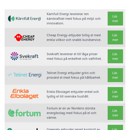
Kärnfull Energi levererar ren
Läs
kärnkraftsel med fokus på miljö och
mer
innovation.
Cheap Energy erbjuder billig el med
Läs
enkla villkor och snabb kundservice.
mer
Svekraft levererar el till låga priser
Läs
med fokus på enkelhet och valfrihet.
mer
Telinet Energi erbjuder grön och
Läs
prisvärd el med fokus på hållbarhet.
mer
Enkla Elbolaget erbjuder enkel och
Läs
tydlig el till svenska hushåll.
mer
Fortum är en av Nordens största
Läs
energibolag med fokus på el och
mer
värme.
Greenely erbjuder smart kontroll av
Läs