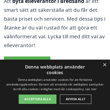
Att
byta elleverantör i Bredsand
är ett
smart sätt att säkerställa att du får det
bästa priset och servicen. Med dessa tips i
åtanke är du väl rustad för att göra ett
välinformerat val. Lycka till med ditt val av
elleverantör!
Elbolag översikt
×
Denna webbplats använder
cookies
Denna webbplats använder cookies för att förbättra
användarupplevelsen. Genom att använda vår webbplats samtycker
Sök efter en skicklig
du till alla cookies i enlighet med vår cookiepolicy.
Läs mer
byta elleverantör i de
ACCEPTERA ALLA
AVVISA ALLT