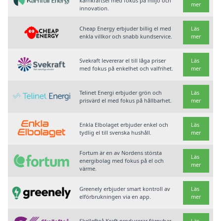
kärnkraftsel med fokus på miljö och
mer
innovation.
Cheap Energy erbjuder billig el med
Läs
enkla villkor och snabb kundservice.
mer
Svekraft levererar el till låga priser
Läs
med fokus på enkelhet och valfrihet.
mer
Telinet Energi erbjuder grön och
Läs
prisvärd el med fokus på hållbarhet.
mer
Enkla Elbolaget erbjuder enkel och
Läs
tydlig el till svenska hushåll.
mer
Fortum är en av Nordens största
Läs
energibolag med fokus på el och
mer
värme.
Greenely erbjuder smart kontroll av
Läs
elförbrukningen via en app.
mer
Skellefteå Kraft producerar förnybar
Läs