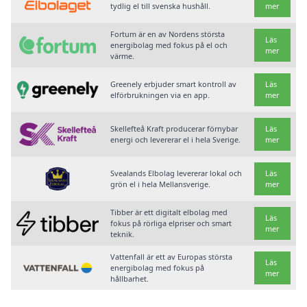
tydlig el till svenska hushåll.
mer
Fortum är en av Nordens största
Läs
energibolag med fokus på el och
mer
värme.
Greenely erbjuder smart kontroll av
Läs
elförbrukningen via en app.
mer
Skellefteå Kraft producerar förnybar
Läs
energi och levererar el i hela Sverige.
mer
Svealands Elbolag levererar lokal och
Läs
grön el i hela Mellansverige.
mer
Tibber är ett digitalt elbolag med
Läs
fokus på rörliga elpriser och smart
mer
teknik.
Vattenfall är ett av Europas största
Läs
energibolag med fokus på
mer
hållbarhet.