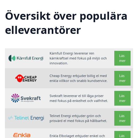
Översikt över populära
elleverantörer
Kärnfull Energi levererar ren
Läs
kärnkraftsel med fokus på miljö och
mer
innovation.
Cheap Energy erbjuder billig el med
Läs
enkla villkor och snabb kundservice.
mer
Svekraft levererar el till låga priser
Läs
med fokus på enkelhet och valfrihet.
mer
Telinet Energi erbjuder grön och
Läs
prisvärd el med fokus på hållbarhet.
mer
Enkla Elbolaget erbjuder enkel och
Läs