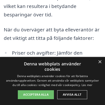
vilket kan resultera i betydande
besparingar över tid.
När du överväger att byta elleverantör är
det viktigt att titta på följande faktorer:
Priser och avgifter: Jämför den
×
månatliga kostnaden samt eventuella
Denna webbplats använder
cookies
dolda avgifter.
Denna webbplats använder cookies för att förbättra
Avtalets längd: Vissa leverantörer
användarupplevelsen. Genom att använda vår webbplats samtycker
du till alla cookies i enlighet med vår cookiepolicy.
Läs mer
erbjuder kortare eller längre avtal,
ACCEPTERA ALLA
AVVISA ALLT
vilket kan påverka din flexibilitet.