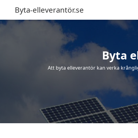
Byta-elleverantör.se
Byta e
Att byta elleverantör kan verka krångl