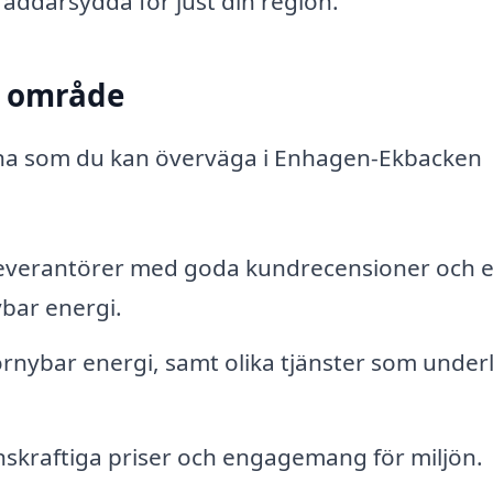
äddarsydda för just din region.
tt område
rna som du kan överväga i Enhagen-Ekbacken
lleverantörer med goda kundrecensioner och e
ybar energi.
örnybar energi, samt olika tjänster som under
skraftiga priser och engagemang för miljön.