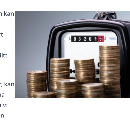
n kan
rt
itt
r, kan
na
 vi
in