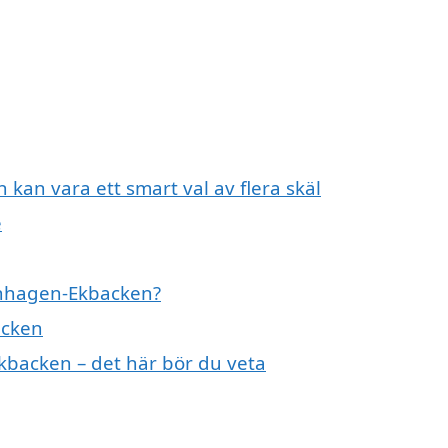
 kan vara ett smart val av flera skäl
e
 Enhagen-Ekbacken?
acken
kbacken – det här bör du veta