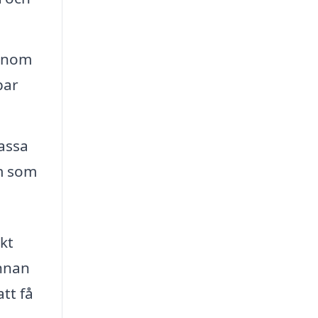
Genom
bar
passa
em som
kt
innan
tt få