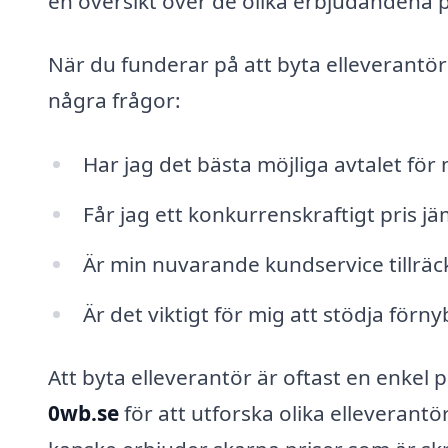
en översikt över de olika erbjudandena
När du funderar på att byta elleverantör
några frågor:
Har jag det bästa möjliga avtalet för
Får jag ett konkurrenskraftigt pris 
Är min nuvarande kundservice tillräck
Är det viktigt för mig att stödja förn
Att byta elleverantör är oftast en enkel 
0wb.se
för att utforska olika elleverant