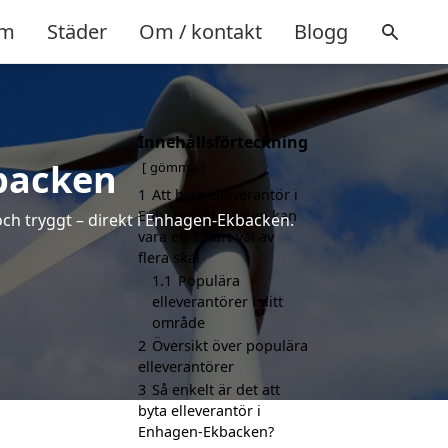
m
Städer
Om / kontakt
Blogg
Innehållsförteckning
kbacken
gömma
1
Att byta elleverantör i
Enhagen-Ekbacken kan
och tryggt – direkt i Enhagen-Ekbacken.
vara ett smart val av
flera skäl
1.1
Populära
elleverantörer i ditt
område
2
Översikt över populära
elleverantörer
3
Så enkelt är det att
byta elleverantör i
Enhagen-Ekbacken?