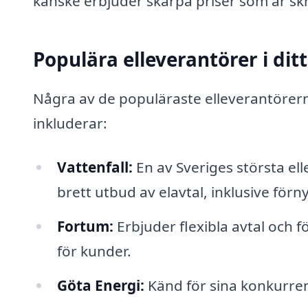
kanske erbjuder skarpa priser som är skr
Populära elleverantörer i di
Några av de populäraste elleverantöre
inkluderar:
Vattenfall:
En av Sveriges största e
brett utbud av elavtal, inklusive förn
Fortum:
Erbjuder flexibla avtal och f
för kunder.
Göta Energi:
Känd för sina konkurren