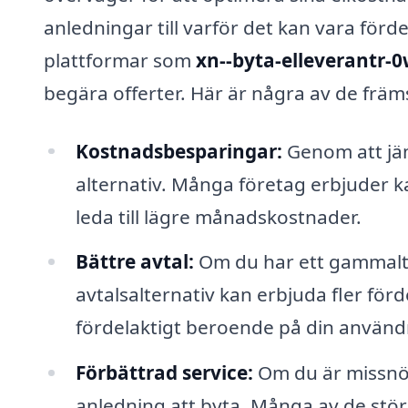
anledningar till varför det kan vara förde
plattformar som
xn--byta-elleverantr-
begära offerter. Här är några av de främs
Kostnadsbesparingar:
Genom att jämf
alternativ. Många företag erbjuder k
leda till lägre månadskostnader.
Bättre avtal:
Om du har ett gammalt a
avtalsalternativ kan erbjuda fler förde
fördelaktigt beroende på din använd
Förbättrad service:
Om du är missnö
anledning att byta. Många av de stö