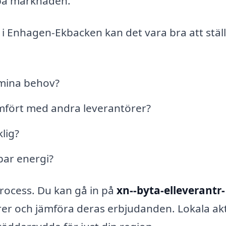
 på marknaden.
 i Enhagen-Ekbacken kan det vara bra att ställ
 mina behov?
jämfört med andra leverantörer?
lig?
ybar energi?
process. Du kan gå in på
xn--byta-elleverantr-
örer och jämföra deras erbjudanden. Lokala ak