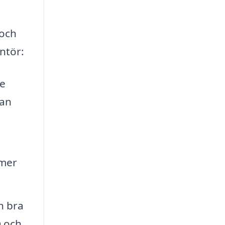
 och
antör:
re
kan
 mer
n bra
m
och