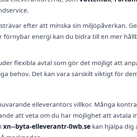
dservice.
rävar efter att minska sin miljöpåverkan. 
r förnybar energi kan du bidra till en mer håll
uder flexibla avtal som gör det möjligt att an
iga behov. Det kan vara särskilt viktigt för d
in nuvarande elleverantörs villkor. Många kontra
nde att veta om du har möjlighet att avtala 
m
xn--byta-elleverantr-0wb.se
kan hjälpa dig a