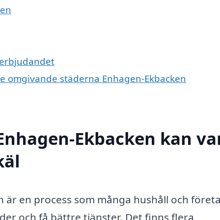
men
a erbjudandet
 i de omgivande städerna Enhagen-Ekbacken
i Enhagen-Ekbacken kan va
käl
en är en process som många hushåll och föret
er och få bättre tjänster. Det finns flera