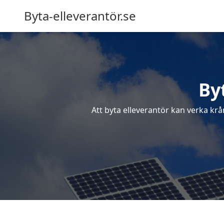
Byta-elleverantör.se
By
Att byta elleverantör kan verka krå