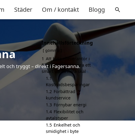
m
Städer
Om / kontakt
Blogg
Innehållsförteckning
nna
gömma
1
Att byta elleverantör i
Fagersanna kan vara ett
lt och tryggt – direkt i Fagersanna.
smart val av flera skäl
1.1
Kostnadsbesparingar
1.2
Förbättrad
kundservice
1.3
Förnybar energi
1.4
Flexibilitet och
avtalstyper
1.5
Enkelhet och
smidighet i byte