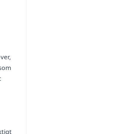
ver,
åsom
t
tigt