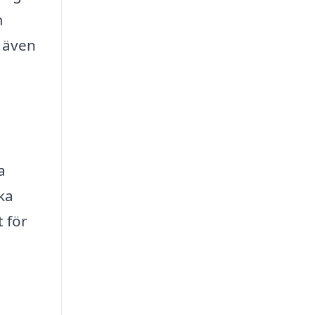
m
n även
a
ka
 för