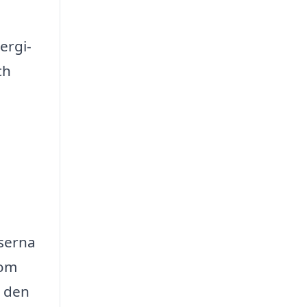
ergi-
ch
iserna
som
a den