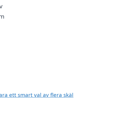
v
om
ra ett smart val av flera skäl