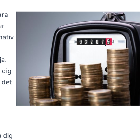
ara
er
nativ
ja.
 dig
 det
a dig