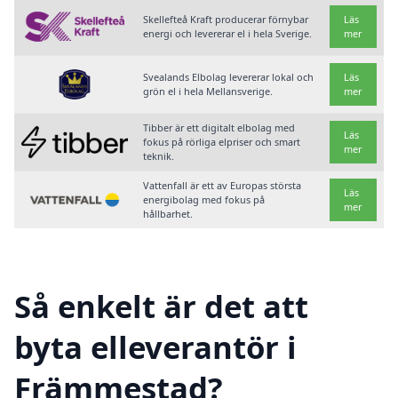
Skellefteå Kraft producerar förnybar
Läs
energi och levererar el i hela Sverige.
mer
Svealands Elbolag levererar lokal och
Läs
grön el i hela Mellansverige.
mer
Tibber är ett digitalt elbolag med
Läs
fokus på rörliga elpriser och smart
mer
teknik.
Vattenfall är ett av Europas största
Läs
energibolag med fokus på
mer
hållbarhet.
Så enkelt är det att
byta elleverantör i
Främmestad?