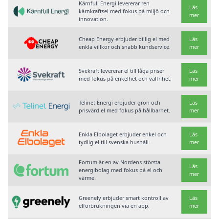
Kärnfull Energi levererar ren
Läs
kärnkraftsel med fokus på miljö och
mer
innovation.
Cheap Energy erbjuder billig el med
Läs
enkla villkor och snabb kundservice.
mer
Svekraft levererar el till låga priser
Läs
med fokus på enkelhet och valfrihet.
mer
Telinet Energi erbjuder grön och
Läs
prisvärd el med fokus på hållbarhet.
mer
Enkla Elbolaget erbjuder enkel och
Läs
tydlig el till svenska hushåll.
mer
Fortum är en av Nordens största
Läs
energibolag med fokus på el och
mer
värme.
Greenely erbjuder smart kontroll av
Läs
elförbrukningen via en app.
mer