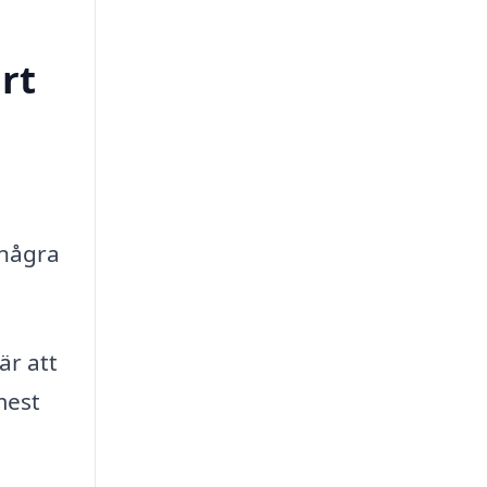
rt
 några
är att
mest