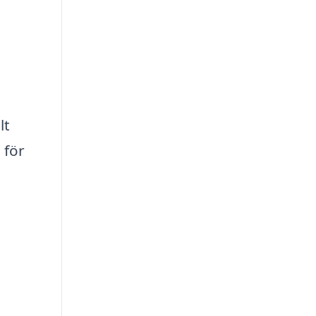
lt
 för