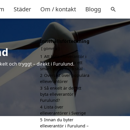
m
Städer
Om / kontakt
Blogg
Innehållsförteckning
nd
gömma
1
Att byta elleverantör i
Furulund kan vara ett
elt och tryggt – direkt i Furulund.
smart val av flera skäl
2
Översikt över populära
elleverantörer
3
Så enkelt är det att
byta elleverantör i
Furulund?
4
Lista över
elleverantörer i Sverige
5
Innan du byter
elleverantör i Furulund –