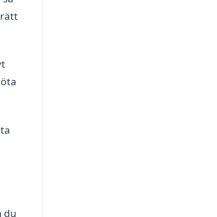
rätt
vt
köta
sta
m du