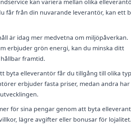
ndservice kan variera mellan olika elleverantö
u får från din nuvarande leverantör, kan ett 
ll är idag mer medvetna om miljöpåverkan.
som erbjuder grön energi, kan du minska ditt
 hållbar framtid.
byta elleverantör får du tillgång till olika ty
antörer erbjuder fasta priser, medan andra har
utvecklingen.
er för sina pengar genom att byta elleverant
lkor, lägre avgifter eller bonusar för lojalitet