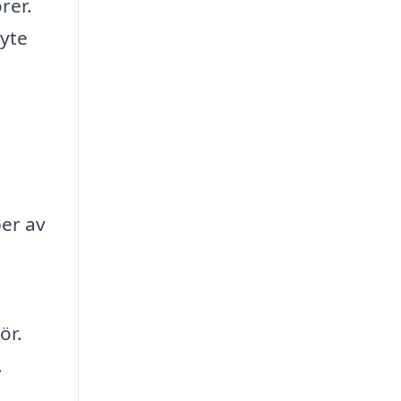
rer.
byte
per av
ör.
.