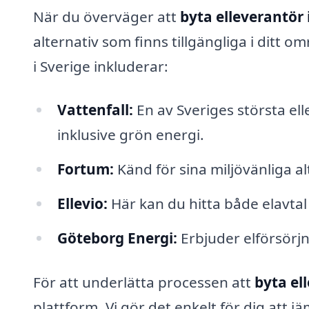
När du överväger att
byta elleverantör 
alternativ som finns tillgängliga i ditt
i Sverige inkluderar:
Vattenfall:
En av Sveriges största ell
inklusive grön energi.
Fortum:
Känd för sina miljövänliga a
Ellevio:
Här kan du hitta både elavtal
Göteborg Energi:
Erbjuder elförsörj
För att underlätta processen att
byta el
plattform. Vi gör det enkelt för dig att jä