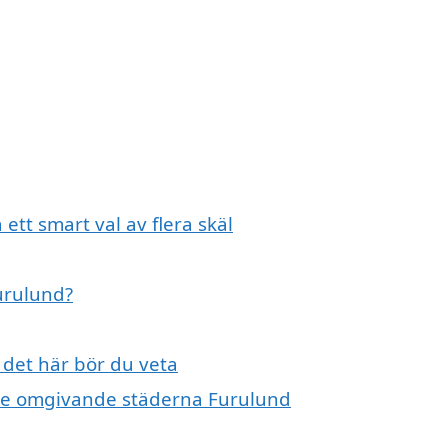
ett smart val av flera skäl
Furulund?
 det här bör du veta
i de omgivande städerna Furulund