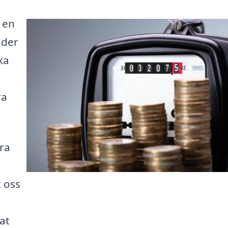
 en
ader
ka
ra
öra
 oss
at