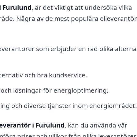
i Furulund
, är det viktigt att undersöka vilka
 område. Några av de mest populära elleverantö
everantörer som erbjuder en rad olika alternat
lternativ och bra kundservice.
 och lösningar för energioptimering.
ning och diverse tjänster inom energiområdet.
leverantör i Furulund
, kan du använda vår
mföra priser och villkor från olika leverantörer