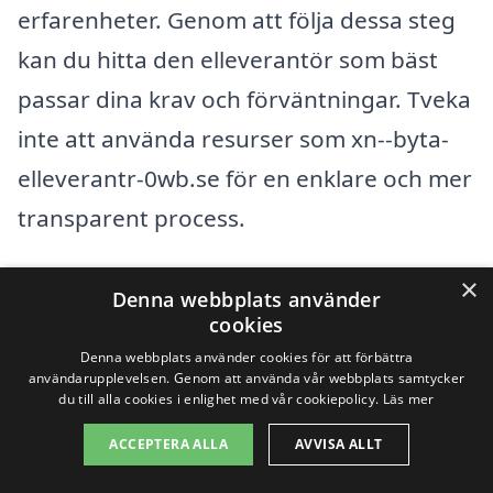
erfarenheter. Genom att följa dessa steg
kan du hitta den elleverantör som bäst
passar dina krav och förväntningar. Tveka
inte att använda resurser som xn--byta-
elleverantr-0wb.se för en enklare och mer
transparent process.
×
Elbolag översikt
Denna webbplats använder
cookies
Denna webbplats använder cookies för att förbättra
användarupplevelsen. Genom att använda vår webbplats samtycker
du till alla cookies i enlighet med vår cookiepolicy.
Läs mer
Sök efter en skicklig
ACCEPTERA ALLA
AVVISA ALLT
byta elleverantör i de