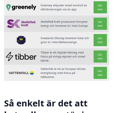
Greenely erbjuder smart kontroll av
Läs
elförbrukningen via en app.
mer
Skellefteå Kraft producerar förnybar
Läs
energi och levererar el i hela Sverige.
mer
Svealands Elbolag levererar lokal och
Läs
grön el i hela Mellansverige.
mer
Tibber är ett digitalt elbolag med
Läs
fokus på rörliga elpriser och smart
mer
teknik.
Vattenfall är ett av Europas största
Läs
energibolag med fokus på
mer
hållbarhet.
Så enkelt är det att