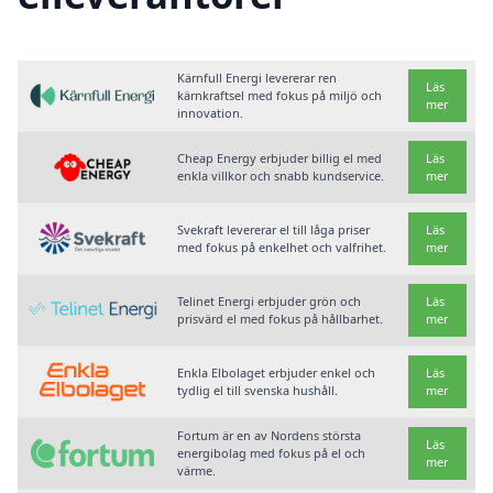
Kärnfull Energi levererar ren
Läs
kärnkraftsel med fokus på miljö och
mer
innovation.
Cheap Energy erbjuder billig el med
Läs
enkla villkor och snabb kundservice.
mer
Svekraft levererar el till låga priser
Läs
med fokus på enkelhet och valfrihet.
mer
Telinet Energi erbjuder grön och
Läs
prisvärd el med fokus på hållbarhet.
mer
Enkla Elbolaget erbjuder enkel och
Läs
tydlig el till svenska hushåll.
mer
Fortum är en av Nordens största
Läs
energibolag med fokus på el och
mer
värme.