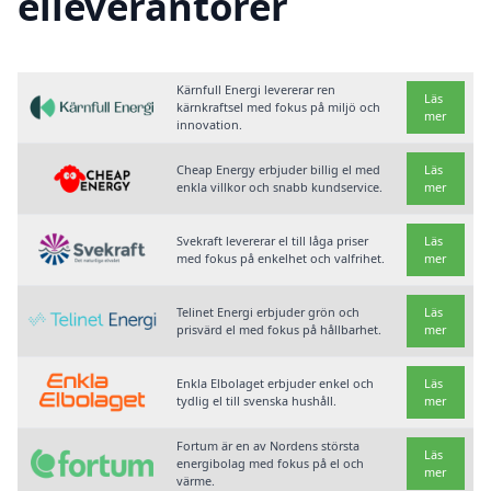
elleverantörer
Kärnfull Energi levererar ren
Läs
kärnkraftsel med fokus på miljö och
mer
innovation.
Cheap Energy erbjuder billig el med
Läs
enkla villkor och snabb kundservice.
mer
Svekraft levererar el till låga priser
Läs
med fokus på enkelhet och valfrihet.
mer
Telinet Energi erbjuder grön och
Läs
prisvärd el med fokus på hållbarhet.
mer
Enkla Elbolaget erbjuder enkel och
Läs
tydlig el till svenska hushåll.
mer
Fortum är en av Nordens största
Läs
energibolag med fokus på el och
mer
värme.