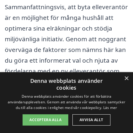
Sammanfattningsvis, att byta elleverantör
är en möjlighet för många hushåll att
optimera sina elräkningar och stödja
miljövänliga initiativ. Genom att noggrant
överväga de faktorer som nämns här kan
du göra ett informerat val och njuta av
fördelarna med en ny elleverantör som
×
Denna webbplats använder
passar dina behov och värderingar.
cookies
Denna webbplats använder cookies för att förbättra
Elbolag översikt
användarupplevelsen. Genom att använda vår webbplats samtycker
du till alla cookies i enlighet med vår cookiepolicy.
Läs mer
ACCEPTERA ALLA
AVVISA ALLT