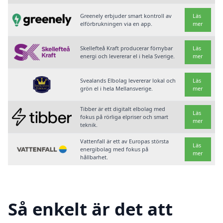
Greenely erbjuder smart kontroll av
Läs
elförbrukningen via en app.
mer
Skellefteå Kraft producerar förnybar
Läs
energi och levererar el i hela Sverige.
mer
Svealands Elbolag levererar lokal och
Läs
grön el i hela Mellansverige.
mer
Tibber är ett digitalt elbolag med
Läs
fokus på rörliga elpriser och smart
mer
teknik.
Vattenfall är ett av Europas största
Läs
energibolag med fokus på
mer
hållbarhet.
Så enkelt är det att