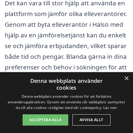
Det kan vara till stor hjälp att använda en
plattform som jämför olika elleverantörer.
Genom att byta elleverantör i Hälsö med
hjälp av en jämförelsetjänst kan du enkelt
se och jämföra erbjudanden, vilket sparar
både tid och pengar. Blanda gärna in dina
preferenser och behov i sökningen för att
×
få de mest relevanta resultaten.
Denna webbplats använder
cookies
Sammanfattningsvis, ta dig tid att göra
Denna webbplats använder cookies för att förbättra
användarupplevelsen. Genom att använda vår webbplats samtycker
din forskning och jämföra alternativ innan
du till alla cookies i enlighet med vår cookiepolicy.
Läs mer
du byter elleverantör i Hälsö. Genom att
ACCEPTERA ALLA
AVVISA ALLT
förstå dina behov, jämföra priser och