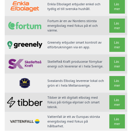
Enkla Elbolaget erbjuder enkel och
Läs
tydlig el till svenska hushåll.
mer
Fortum är en av Nordens största
Läs
energibolag med fokus på el och
mer
värme.
Greenely erbjuder smart kontroll av
Läs
elförbrukningen via en app.
mer
Skellefteå Kraft producerar förnybar
Läs
energi och levererar el i hela Sverige.
mer
Svealands Elbolag levererar lokal och
Läs
grön el i hela Mellansverige.
mer
Tibber är ett digitalt elbolag med
Läs
fokus på rörliga elpriser och smart
mer
teknik.
Vattenfall är ett av Europas största
Läs
energibolag med fokus på
mer
hållbarhet.