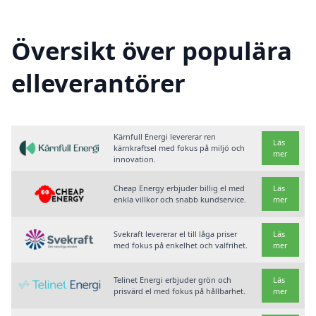
Översikt över populära
elleverantörer
Kärnfull Energi levererar ren
Läs
kärnkraftsel med fokus på miljö och
mer
innovation.
Cheap Energy erbjuder billig el med
Läs
enkla villkor och snabb kundservice.
mer
Svekraft levererar el till låga priser
Läs
med fokus på enkelhet och valfrihet.
mer
Telinet Energi erbjuder grön och
Läs
prisvärd el med fokus på hållbarhet.
mer