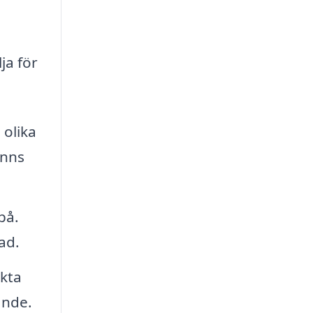
ja för
 olika
inns
på.
ad.
akta
ande.