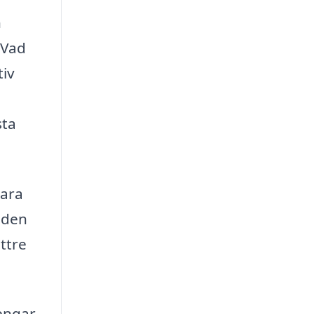
n
 Vad
tiv
sta
para
nden
ttre
engar