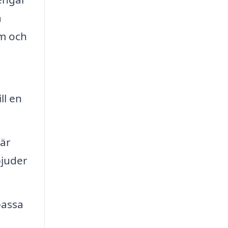
a
um och
ll en
 är
bjuder
passa