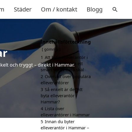
m
Städer
Om / kontakt
Blogg
Innehållsförteckning
ar
gömma
1
Att byta elleverantör i
Hammar kan vara ett
kelt och tryggt – direkt i Hammar.
smart val av flera skäl
2
Översikt över populära
elleverantörer
3
Så enkelt är det att
byta elleverantör i
Hammar?
4
Lista över
elleverantörer i Hammar
5
Innan du byter
elleverantör i Hammar –