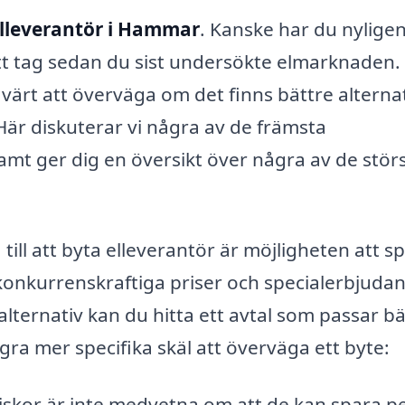
elleverantör i Hammar
. Kanske har du nylige
t ett tag sedan du sist undersökte elmarknaden.
värt att överväga om det finns bättre alterna
är diskuterar vi några av de främsta
samt ger dig en översikt över några av de stör
ll att byta elleverantör är möjligheten att s
konkurrenskraftiga priser och specialerbjuda
lternativ kan du hitta ett avtal som passar bä
ra mer specifika skäl att överväga ett byte:
kor är inte medvetna om att de kan spara p