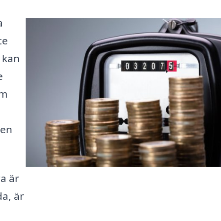
a
te
v kan
e
rm
gen
a är
a, är