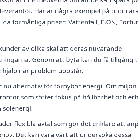
elleverantör. Här är några exempel på populär
uda förmånliga priser: Vattenfall, E.ON, Fort
kunder av olika skäl att deras nuvarande
ntningarna. Genom att byta kan du få tillgång ti
 hjälp när problem uppstår.
nu alternativ för förnybar energi. Om miljön
everantör som sätter fokus på hållbarhet och er
h solenergi.
uder flexibla avtal som gör det enklare att an
behov. Det kan vara värt att undersöka dessa