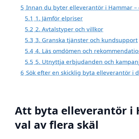
5
Innan du byter elleverantör i Hammar – 
5.1
1. Jämför elpriser
5.2
2. Avtalstyper och villkor
5.3
3. Granska tjänster och kundsupport
5.4
4. Läs omdömen och rekommendatio
5.5
5. Utnyttja erbjudanden och kampan
6
Sök efter en skicklig byta elleverantör
Att byta elleverantör 
val av flera skäl