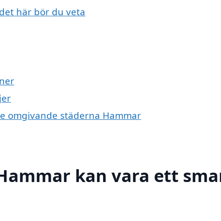
det här bör du veta
ner
jer
 i de omgivande städerna Hammar
i Hammar kan vara ett sma