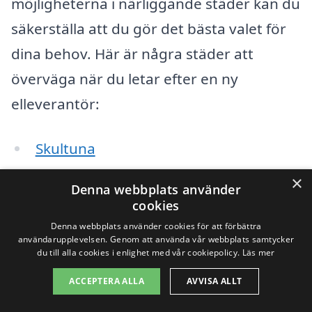
möjligheterna i närliggande städer kan du
säkerställa att du gör det bästa valet för
dina behov. Här är några städer att
överväga när du letar efter en ny
elleverantör:
Skultuna
×
Bergslagen
Denna webbplats använder
cookies
Västerås
Denna webbplats använder cookies för att förbättra
användarupplevelsen. Genom att använda vår webbplats samtycker
Surahammar
du till alla cookies i enlighet med vår cookiepolicy.
Läs mer
ACCEPTERA ALLA
AVVISA ALLT
Kungsör