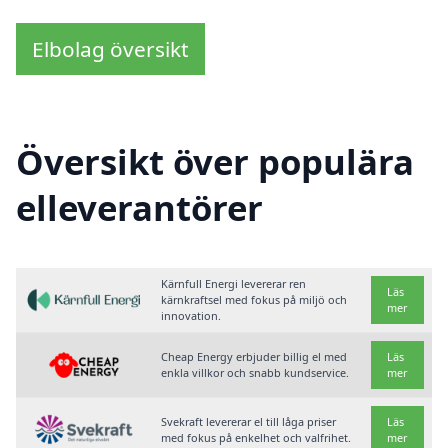
Elbolag översikt
Översikt över populära
elleverantörer
Kärnfull Energi levererar ren
Läs
kärnkraftsel med fokus på miljö och
mer
innovation.
Cheap Energy erbjuder billig el med
Läs
enkla villkor och snabb kundservice.
mer
Svekraft levererar el till låga priser
Läs
med fokus på enkelhet och valfrihet.
mer