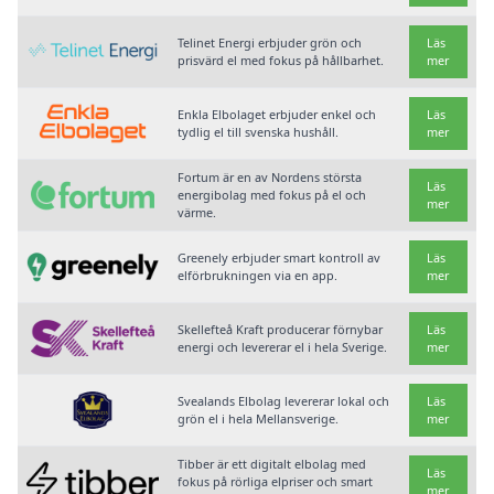
Telinet Energi erbjuder grön och
Läs
prisvärd el med fokus på hållbarhet.
mer
Enkla Elbolaget erbjuder enkel och
Läs
tydlig el till svenska hushåll.
mer
Fortum är en av Nordens största
Läs
energibolag med fokus på el och
mer
värme.
Greenely erbjuder smart kontroll av
Läs
elförbrukningen via en app.
mer
Skellefteå Kraft producerar förnybar
Läs
energi och levererar el i hela Sverige.
mer
Svealands Elbolag levererar lokal och
Läs
grön el i hela Mellansverige.
mer
Tibber är ett digitalt elbolag med
Läs
fokus på rörliga elpriser och smart
mer