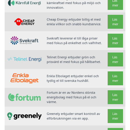
Läs
kärnkraftsel med fokus på miljö och
mer
innovation.
Cheap Energy erbjuder billig el med
Läs
enkla villkor och snabb kundservice.
mer
Svekraft levererar el till låga priser
Läs
med fokus på enkelhet och valfrihet.
mer
Telinet Energi erbjuder grön och
Läs
prisvärd el med fokus på hållbarhet.
mer
Enkla Elbolaget erbjuder enkel och
Läs
tydlig el till svenska hushåll.
mer
Fortum är en av Nordens största
Läs
energibolag med fokus på el och
mer
värme.
Greenely erbjuder smart kontroll av
Läs
elförbrukningen via en app.
mer