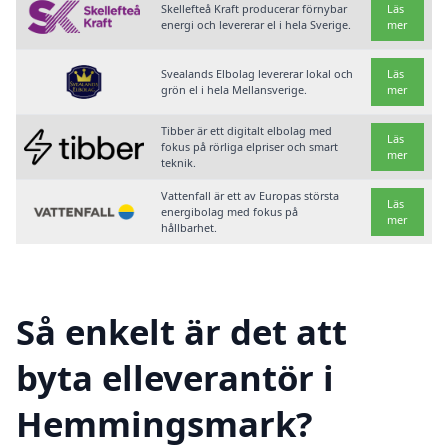
Skellefteå Kraft producerar förnybar
Läs
energi och levererar el i hela Sverige.
mer
Svealands Elbolag levererar lokal och
Läs
grön el i hela Mellansverige.
mer
Tibber är ett digitalt elbolag med
Läs
fokus på rörliga elpriser och smart
mer
teknik.
Vattenfall är ett av Europas största
Läs
energibolag med fokus på
mer
hållbarhet.
Så enkelt är det att
byta elleverantör i
Hemmingsmark?