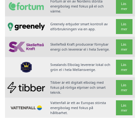
Fortum är en av Nordens största
Läs
energibolag med fokus på el och
mer
värme.
Greenely erbjuder smart kontroll av
Läs
elförbrukningen via en app.
mer
Skellefteå Kraft producerar förnybar
Läs
energi och levererar el i hela Sverige.
mer
Svealands Elbolag levererar lokal och
Läs
grön el i hela Mellansverige.
mer
Tibber är ett digitalt elbolag med
Läs
fokus på rörliga elpriser och smart
mer
teknik.
Vattenfall är ett av Europas största
Läs
energibolag med fokus på
mer
hållbarhet.