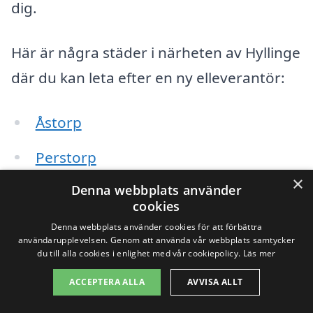
dig.
Här är några städer i närheten av Hyllinge
där du kan leta efter en ny elleverantör:
Åstorp
Perstorp
×
Denna webbplats använder
Teckomatorp
cookies
Kvidinge
Denna webbplats använder cookies för att förbättra
användarupplevelsen. Genom att använda vår webbplats samtycker
du till alla cookies i enlighet med vår cookiepolicy.
Läs mer
Norra Åkarp
ACCEPTERA ALLA
AVVISA ALLT
Bjuv