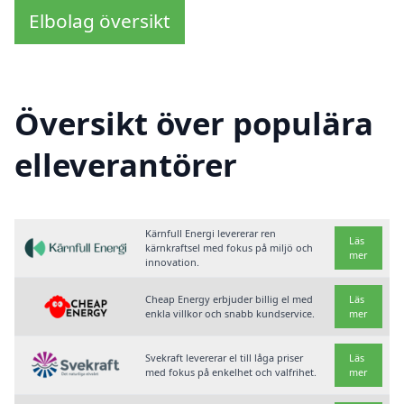
Elbolag översikt
Översikt över populära
elleverantörer
Kärnfull Energi levererar ren
Läs
kärnkraftsel med fokus på miljö och
mer
innovation.
Cheap Energy erbjuder billig el med
Läs
enkla villkor och snabb kundservice.
mer
Svekraft levererar el till låga priser
Läs
med fokus på enkelhet och valfrihet.
mer