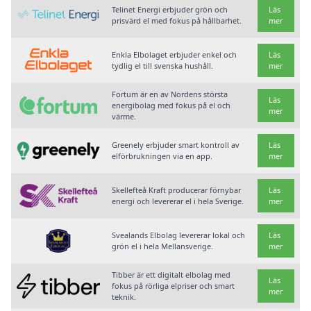
Telinet Energi erbjuder grön och
Läs
prisvärd el med fokus på hållbarhet.
mer
Enkla Elbolaget erbjuder enkel och
Läs
tydlig el till svenska hushåll.
mer
Fortum är en av Nordens största
Läs
energibolag med fokus på el och
mer
värme.
Greenely erbjuder smart kontroll av
Läs
elförbrukningen via en app.
mer
Skellefteå Kraft producerar förnybar
Läs
energi och levererar el i hela Sverige.
mer
Svealands Elbolag levererar lokal och
Läs
grön el i hela Mellansverige.
mer
Tibber är ett digitalt elbolag med
Läs
fokus på rörliga elpriser och smart
mer
teknik.