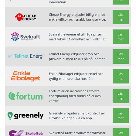
innovation.
Cheap Energy erbjuder billig el med
Läs
enkla villkor och snabb kundservice.
mer
Svekraft levererar el till låga priser
Läs
med fokus på enkelhet och valfrihet.
mer
Telinet Energi erbjuder grön och
Läs
prisvärd el med fokus på hållbarhet.
mer
Enkla Elbolaget erbjuder enkel och
Läs
tydlig el till svenska hushåll.
mer
Fortum är en av Nordens största
Läs
energibolag med fokus på el och
mer
värme.
Greenely erbjuder smart kontroll av
Läs
elförbrukningen via en app.
mer
Skellefteå Kraft producerar förnybar
Läs