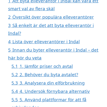
1
Att byta elleverantör i Indal kan vara ett
smart val av flera skäl
2
Översikt över populära elleverantörer
3
Så enkelt är det att byta elleverantör i
Indal?
4
Lista över elleverantörer i Indal
5
Innan du byter elleverantör i Indal – det
här bör du veta
5.1
1. Jämför priser och avtal
5.2
2. Behöver du byta avtalet?
5.3
3. Analysera din elförbrukning
5.4
4. Undersök förnybara alternativ
5.5
5. Använd plattformar för att få