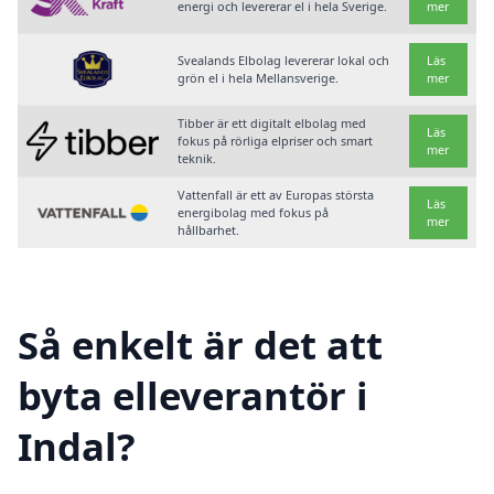
energi och levererar el i hela Sverige.
mer
Svealands Elbolag levererar lokal och
Läs
grön el i hela Mellansverige.
mer
Tibber är ett digitalt elbolag med
Läs
fokus på rörliga elpriser och smart
mer
teknik.
Vattenfall är ett av Europas största
Läs
energibolag med fokus på
mer
hållbarhet.
Så enkelt är det att
byta elleverantör i
Indal?