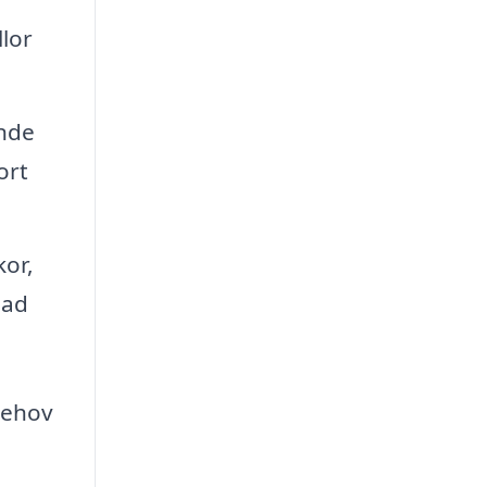
lor
ande
ort
kor,
nad
 behov