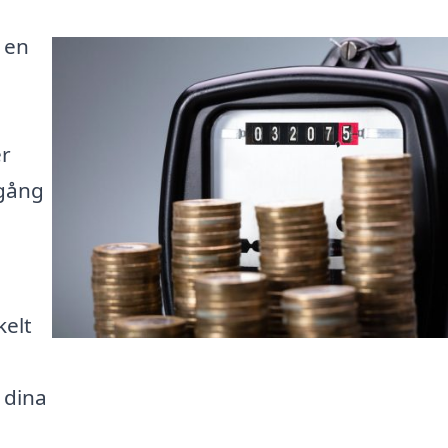
a en
l
er
lgång
kelt
 dina