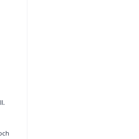
l.
och