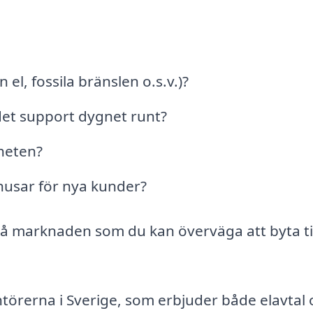
 el, fossila bränslen o.s.v.)?
det support dygnet runt?
heten?
nusar för nya kunder?
på marknaden som du kan överväga att byta til
ntörerna i Sverige, som erbjuder både elavtal 