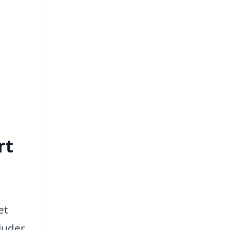
rt
et
bjuder