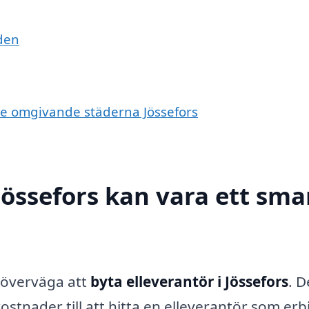
den
i de omgivande städerna Jössefors
 Jössefors kan vara ett sma
n överväga att
byta elleverantör i Jössefors
. D
kostnader till att hitta en elleverantör som er