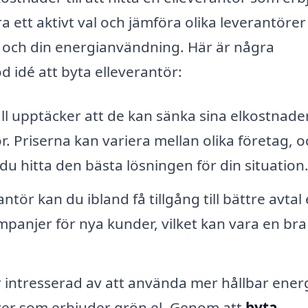
 ett aktivt val och jämföra olika leverantörer
r och din energianvändning. Här är några
d idé att byta elleverantör:
 upptäcker att de kan sänka sina elkostnade
. Priserna kan variera mellan olika företag, o
 hitta den bästa lösningen för din situation
ör kan du ibland få tillgång till bättre avtal 
panjer för nya kunder, vilket kan vara en bra
intresserad av att använda mer hållbar ener
örer som erbjuder grön el. Genom att
byta