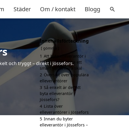
m
Städer
Om / kontakt
Blogg
Innehållsförteckning
rs
gömma
1
Att byta elleverantör i
Jössefors kan vara ett
lt och tryggt – direkt i Jössefors.
smart val av flera skäl
2
Översikt över populära
elleverantörer
3
Så enkelt är det att
byta elleverantör i
Jössefors?
4
Lista över
elleverantörer i Jössefors
5
Innan du byter
elleverantör i Jössefors –