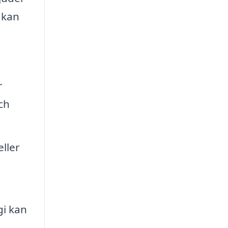
 kan
r
ch
.
eller
gi kan