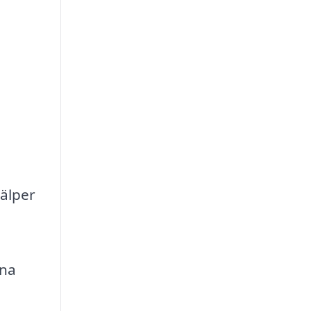
älper
ina