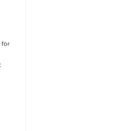
 för
t