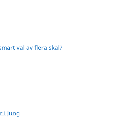
smart val av flera skäl?
r i Jung