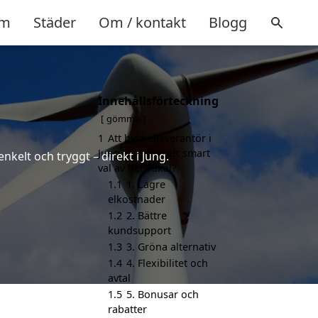
m
Städer
Om / kontakt
Blogg
Innehållsförteckning
gömma
1
Att byta elleverantör i
Jung kan vara ett smart
nkelt och tryggt – direkt i Jung.
val av flera skäl?
1.1
1. Lägre
elkostnader
1.2
2. Bättre
kundsupport
1.3
3. Gröna alternativ
1.4
4. Flexibilitet och
avtal
1.5
5. Bonusar och
rabatter