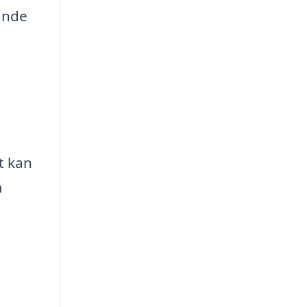
kande
et kan
m