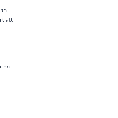
kan
t att
r en