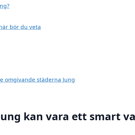
ung?
 här bör du veta
i de omgivande städerna Jung
 Jung kan vara ett smart va