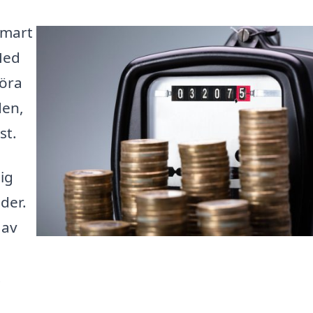
smart
Med
föra
den,
st.
ig
der.
 av
.