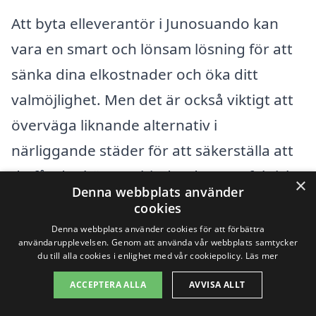
Att byta elleverantör i Junosuando kan
vara en smart och lönsam lösning för att
sänka dina elkostnader och öka ditt
valmöjlighet. Men det är också viktigt att
överväga liknande alternativ i
närliggande städer för att säkerställa att
du får det bästa erbjudandet. Det faktiskt
×
Denna webbplats använder
finns flera städer i din närhet som
Pajala
,
cookies
Korpilombolo
,
Övertorneå
,
Haparanda
,
Denna webbplats använder cookies för att förbättra
användarupplevelsen. Genom att använda vår webbplats samtycker
Luleå
,
Boden
,
Kiruna
och
Gällivare
, där du
du till alla cookies i enlighet med vår cookiepolicy.
Läs mer
kan hitta konkurrerande elleverantörer.
ACCEPTERA ALLA
AVVISA ALLT
Genom att jämföra alternativen från