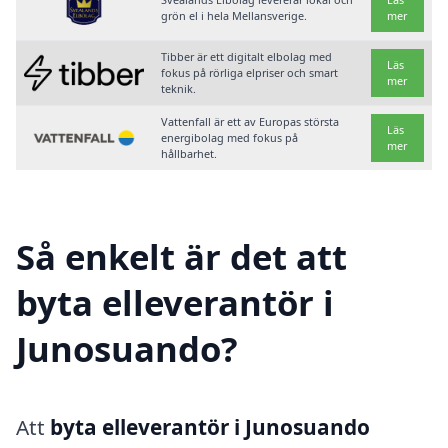
grön el i hela Mellansverige.
mer
Tibber är ett digitalt elbolag med
Läs
fokus på rörliga elpriser och smart
mer
teknik.
Vattenfall är ett av Europas största
Läs
energibolag med fokus på
mer
hållbarhet.
Så enkelt är det att
byta elleverantör i
Junosuando?
Att
byta elleverantör i Junosuando