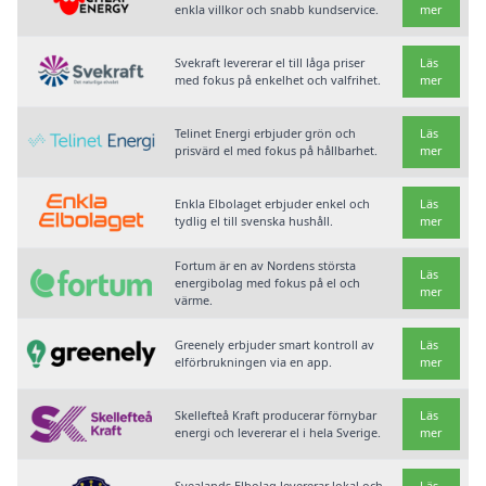
enkla villkor och snabb kundservice.
mer
Svekraft levererar el till låga priser
Läs
med fokus på enkelhet och valfrihet.
mer
Telinet Energi erbjuder grön och
Läs
prisvärd el med fokus på hållbarhet.
mer
Enkla Elbolaget erbjuder enkel och
Läs
tydlig el till svenska hushåll.
mer
Fortum är en av Nordens största
Läs
energibolag med fokus på el och
mer
värme.
Greenely erbjuder smart kontroll av
Läs
elförbrukningen via en app.
mer
Skellefteå Kraft producerar förnybar
Läs
energi och levererar el i hela Sverige.
mer
Svealands Elbolag levererar lokal och
Läs