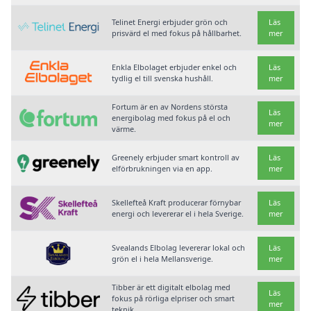
Telinet Energi erbjuder grön och
Läs
prisvärd el med fokus på hållbarhet.
mer
Enkla Elbolaget erbjuder enkel och
Läs
tydlig el till svenska hushåll.
mer
Fortum är en av Nordens största
Läs
energibolag med fokus på el och
mer
värme.
Greenely erbjuder smart kontroll av
Läs
elförbrukningen via en app.
mer
Skellefteå Kraft producerar förnybar
Läs
energi och levererar el i hela Sverige.
mer
Svealands Elbolag levererar lokal och
Läs
grön el i hela Mellansverige.
mer
Tibber är ett digitalt elbolag med
Läs
fokus på rörliga elpriser och smart
mer
teknik.