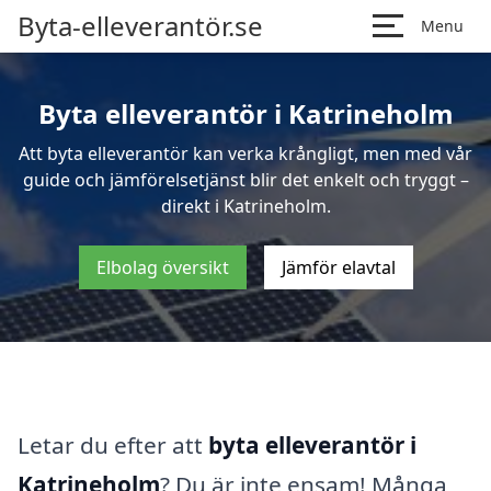
Byta-elleverantör.se
Menu
Byta elleverantör i Katrineholm
Att byta elleverantör kan verka krångligt, men med vår
guide och jämförelsetjänst blir det enkelt och tryggt –
direkt i Katrineholm.
Elbolag översikt
Jämför elavtal
Letar du efter att
byta elleverantör i
Katrineholm
? Du är inte ensam! Många