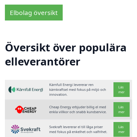
Elbolag översikt
Översikt över populära
elleverantörer
Kärnfull Energi levererar ren
Läs
kärnkraftsel med fokus på miljö och
mer
innovation.
Cheap Energy erbjuder billig el med
Läs
enkla villkor och snabb kundservice.
mer
Svekraft levererar el till låga priser
Läs
med fokus på enkelhet och valfrihet.
mer