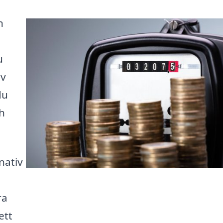
n
u
ov
du
ch
nativ
ra
ett