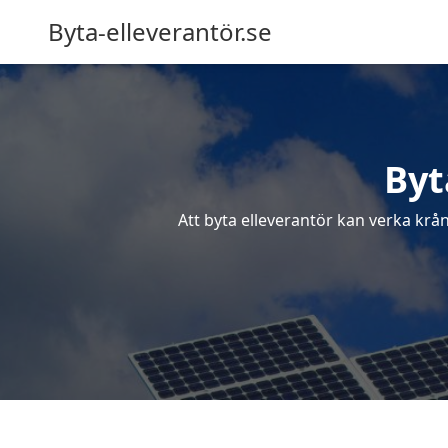
Byta-elleverantör.se
Byt
Att byta elleverantör kan verka krå