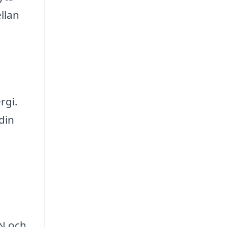
llan
rgi.
din
ON och