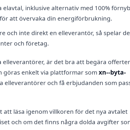
 elavtal, inklusive alternativ med 100% förny
 för att övervaka din energiförbrukning.
e och inte direkt en elleverantör, så spelar d
menter och företag.
a elleverantörer, är det bra att begära offerte
an göras enkelt via plattformar som
xn--byta-
ika elleverantörer och få erbjudanden som pas
t att läsa igenom villkoren för det nya avtalet
iset och om det finns några dolda avgifter s