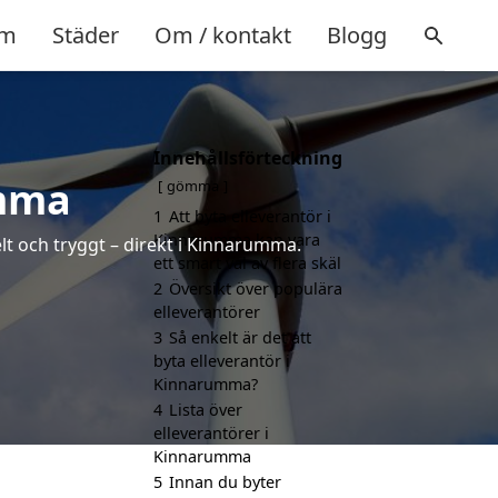
m
Städer
Om / kontakt
Blogg
Innehållsförteckning
umma
gömma
1
Att byta elleverantör i
Kinnarumma kan vara
lt och tryggt – direkt i Kinnarumma.
ett smart val av flera skäl
2
Översikt över populära
elleverantörer
3
Så enkelt är det att
byta elleverantör i
Kinnarumma?
4
Lista över
elleverantörer i
Kinnarumma
5
Innan du byter