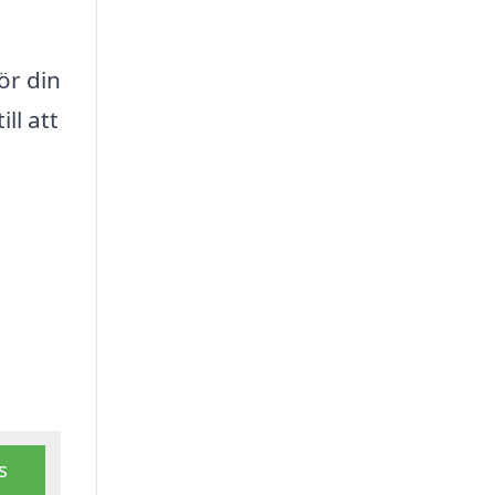
ör din
ll att
s