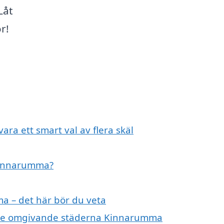
Låt
r!
ara ett smart val av flera skäl
 Kinnarumma?
a – det här bör du veta
 i de omgivande städerna Kinnarumma