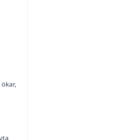
 ökar,
yta