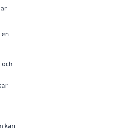
bar
e en
r och
sar
om kan