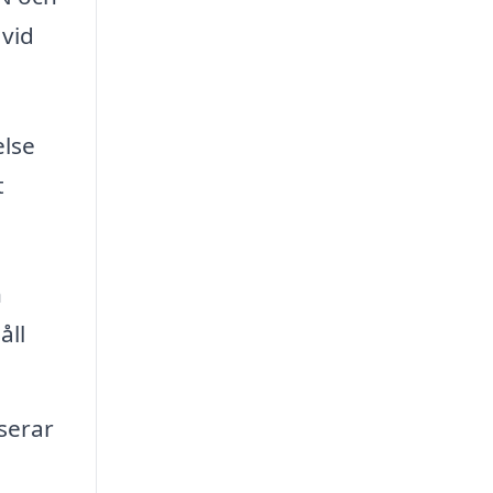
 vid
else
t
h
åll
serar