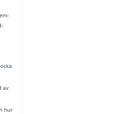
hem-
g.
locka
d av
ch hur