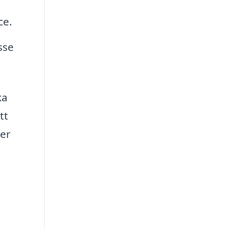
ce.
sse
ka
tt
ter