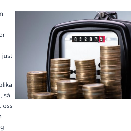
en
er
 just
olika
, så
t oss
n
ig