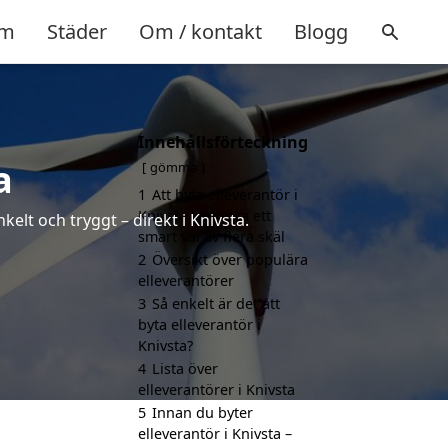
m
Städer
Om / kontakt
Blogg
Innehållsförteckning
a
gömma
1
Att byta elleverantör i
Knivsta kan vara ett
elt och tryggt – direkt i Knivsta.
smart val av flera skäl
2
Översikt över populära
elleverantörer
3
Så enkelt är det att
byta elleverantör i
Knivsta?
4
Lista över
elleverantörer i Knivsta
5
Innan du byter
elleverantör i Knivsta –