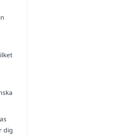
an
ilket
inska
sas
r dig