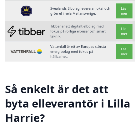
Svealands Elbolag levererar lokal och
Läs
grön el i hela Mellansverige.
mer
Tibber är ett digitalt elbolag med
Läs
fokus på rörliga elpriser och smart
mer
teknik.
Vattenfall är ett av Europas största
Läs
energibolag med fokus på
mer
hållbarhet.
Så enkelt är det att
byta elleverantör i Lilla
Harrie?