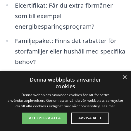
Elcertifikat: Får du extra förmåner
som till exempel
energibesparingsprogram?
Familjepaket: Finns det rabatter för
storfamiljer eller hushåll med specifika
behov?
×
Denna webbplats använder
5. Använd en jämförelsetjänst
cookies
Denna webbplats använder cookies för att förbättra
användarupplevelsen. Genom att använda vår webbplats samtycker
Det kan vara tidskrävande att samla
du till alla cookies i enlighet med vår cookiepolicy.
Läs mer
information om olika elleverantörer.
ACCEPTERA ALLA
AVVISA ALLT
Därför är det en god idé att använda en