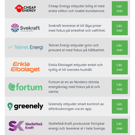
Cheap Energy erbjuder billig el med
Läs
enkla villkor och snabb kundservice.
mer
Svekraft levererar el till låga priser
Läs
med fokus på enkelhet och valfrihet.
mer
Telinet Energi erbjuder grön och
Läs
prisvärd el med fokus på hållbarhet.
mer
Enkla Elbolaget erbjuder enkel och
Läs
tydlig el till svenska hushåll.
mer
Fortum är en av Nordens största
Läs
energibolag med fokus på el och
mer
värme.
Greenely erbjuder smart kontroll av
Läs
elförbrukningen via en app.
mer
Skellefteå Kraft producerar förnybar
Läs
energi och levererar el i hela Sverige.
mer