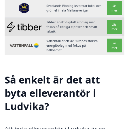
Svealands Elbolag levererar lokal och
Läs
grön el i hela Mellansverige.
mer
Tibber är ett digitalt elbolag med
Läs
fokus på rörliga elpriser och smart
mer
teknik.
Vattenfall är ett av Europas största
Läs
energibolag med fokus på
mer
hållbarhet.
Så enkelt är det att
byta elleverantör i
Ludvika?
Att byta elleverantör i Ludvika är en