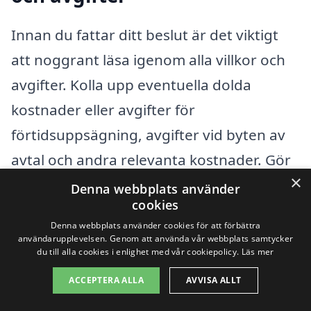
Innan du fattar ditt beslut är det viktigt
att noggrant läsa igenom alla villkor och
avgifter. Kolla upp eventuella dolda
kostnader eller avgifter för
förtidsuppsägning, avgifter vid byten av
avtal och andra relevanta kostnader. Gör
×
en lista på:
Denna webbplats använder
cookies
Denna webbplats använder cookies för att förbättra
Eventuella startavgifter.
användarupplevelsen. Genom att använda vår webbplats samtycker
du till alla cookies i enlighet med vår cookiepolicy.
Läs mer
Kostnader vid avbrutna avtal.
ACCEPTERA ALLA
AVVISA ALLT
Övriga avgifter i samband med din