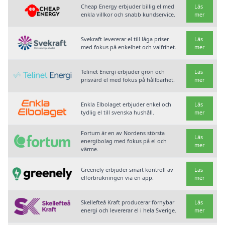
Cheap Energy erbjuder billig el med
Läs
enkla villkor och snabb kundservice.
mer
Svekraft levererar el till låga priser
Läs
med fokus på enkelhet och valfrihet.
mer
Telinet Energi erbjuder grön och
Läs
prisvärd el med fokus på hållbarhet.
mer
Enkla Elbolaget erbjuder enkel och
Läs
tydlig el till svenska hushåll.
mer
Fortum är en av Nordens största
Läs
energibolag med fokus på el och
mer
värme.
Greenely erbjuder smart kontroll av
Läs
elförbrukningen via en app.
mer
Skellefteå Kraft producerar förnybar
Läs
energi och levererar el i hela Sverige.
mer