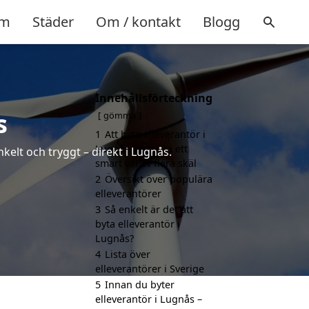
m
Städer
Om / kontakt
Blogg
Innehållsförteckning
s
gömma
1
Att byta elleverantör i
Lugnås kan vara ett
kelt och tryggt – direkt i Lugnås.
smart val av flera skäl
2
Översikt över populära
elleverantörer
3
Så enkelt är det att
byta elleverantör i
Lugnås?
4
Lista över
elleverantörer i Sverige
5
Innan du byter
elleverantör i Lugnås –