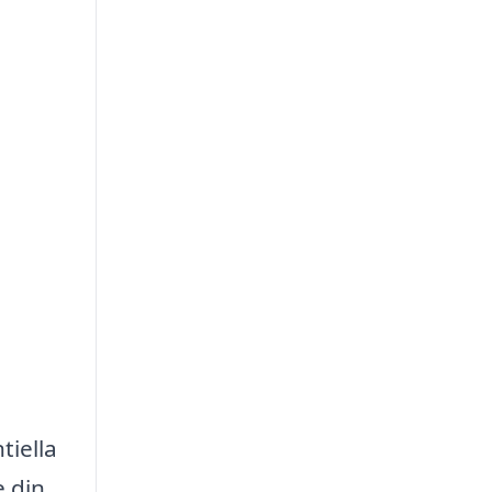
tiella
e din