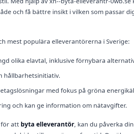
stil. Med hjälp av xn--byta-elleverantr-0wb.se
åde och få bättre insikt i vilken som passar di
ch mest populära elleverantörerna i Sverige:
 olika elavtal, inklusive förnybara alternativ
hållbarhetsinitiativ.
retagslösningar med fokus på gröna energikäl
ring och kan ge information om nätavgifter.
för att
byta elleverantör
, kan du påverka din