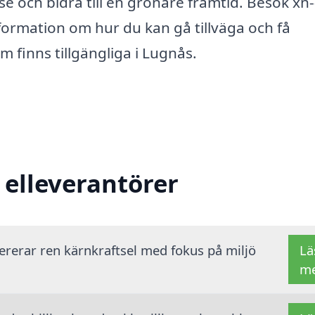
e och bidra till en grönare framtid. Besök xn-
nformation om hur du kan gå tillväga och få
 finns tillgängliga i Lugnås.
 elleverantörer
vererar ren kärnkraftsel med fokus på miljö
Lä
m