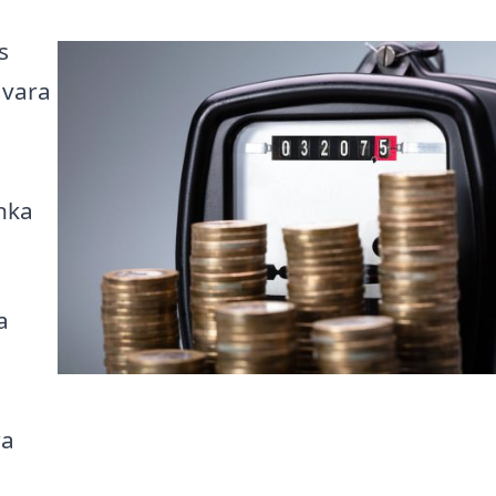
s
 vara
änka
a
ra