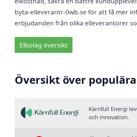
elkostnad, säkra en bättre kundupplevels
byta-elleverantr-0wb.se för att få mer i
erbjudanden från olika elleverantörer som
Elbolag översikt
Översikt över populära
Kärnfull Energi le
och innovation.