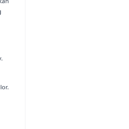
 kan
g
.
lor.