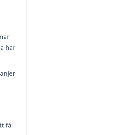
 när
ra har
anjer
t få