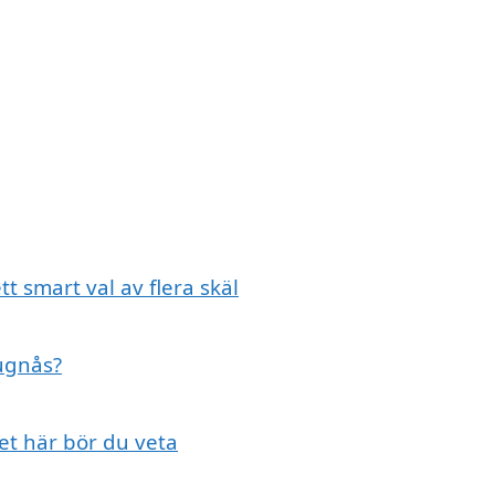
t smart val av flera skäl
Lugnås?
et här bör du veta