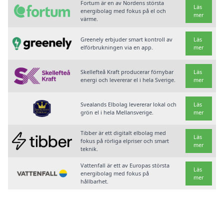
Fortum är en av Nordens största
Läs
energibolag med fokus på el och
mer
värme.
Greenely erbjuder smart kontroll av
Läs
elförbrukningen via en app.
mer
Skellefteå Kraft producerar förnybar
Läs
energi och levererar el i hela Sverige.
mer
Svealands Elbolag levererar lokal och
Läs
grön el i hela Mellansverige.
mer
Tibber är ett digitalt elbolag med
Läs
fokus på rörliga elpriser och smart
mer
teknik.
Vattenfall är ett av Europas största
Läs
energibolag med fokus på
mer
hållbarhet.