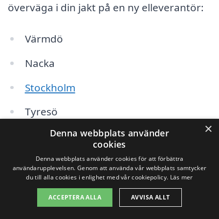
överväga i din jakt på en ny elleverantör:
Värmdö
Nacka
Stockholm
Tyresö
×
Denna webbplats använder
Bromma
cookies
Saltsjö-Boo
Denna webbplats använder cookies för att förbättra
användarupplevelsen. Genom att använda vår webbplats samtycker
du till alla cookies i enlighet med vår cookiepolicy.
Läs mer
Lidingö
ACCEPTERA ALLA
AVVISA ALLT
Åkersberga