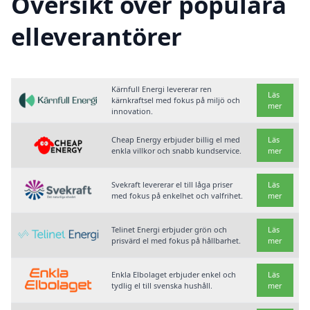
Översikt över populära
elleverantörer
Kärnfull Energi levererar ren
Läs
kärnkraftsel med fokus på miljö och
mer
innovation.
Cheap Energy erbjuder billig el med
Läs
enkla villkor och snabb kundservice.
mer
Svekraft levererar el till låga priser
Läs
med fokus på enkelhet och valfrihet.
mer
Telinet Energi erbjuder grön och
Läs
prisvärd el med fokus på hållbarhet.
mer
Enkla Elbolaget erbjuder enkel och
Läs
tydlig el till svenska hushåll.
mer