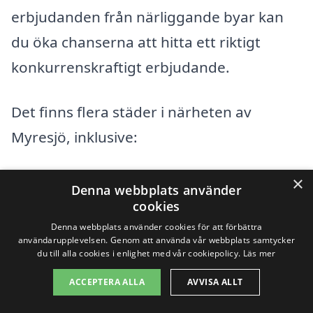
erbjudanden från närliggande byar kan
du öka chanserna att hitta ett riktigt
konkurrenskraftigt erbjudande.
Det finns flera städer i närheten av
Myresjö, inklusive:
Vetlanda
×
Denna webbplats använder
cookies
Björkeryd
Denna webbplats använder cookies för att förbättra
användarupplevelsen. Genom att använda vår webbplats samtycker
Läström
du till alla cookies i enlighet med vår cookiepolicy.
Läs mer
ACCEPTERA ALLA
AVVISA ALLT
Kulltorp