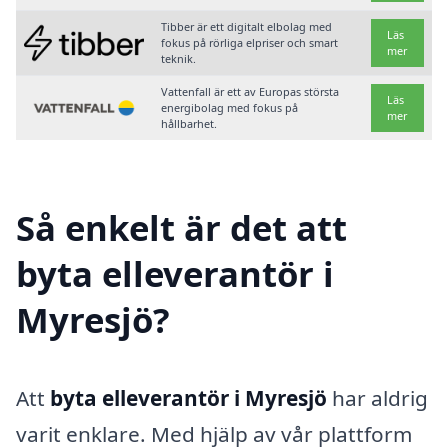
Tibber är ett digitalt elbolag med
Läs
fokus på rörliga elpriser och smart
mer
teknik.
Vattenfall är ett av Europas största
Läs
energibolag med fokus på
mer
hållbarhet.
Så enkelt är det att
byta elleverantör i
Myresjö?
Att
byta elleverantör i Myresjö
har aldrig
varit enklare. Med hjälp av vår plattform