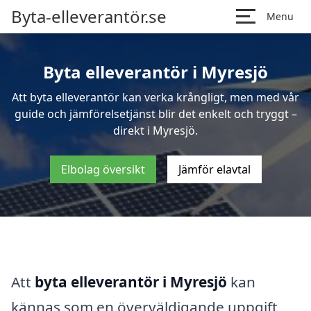
Byta-elleverantör.se
Menu
Byta elleverantör i Myresjö
Att byta elleverantör kan verka krångligt, men med vår
guide och jämförelsetjänst blir det enkelt och tryggt –
direkt i Myresjö.
Elbolag översikt
Jämför elavtal
Att
byta elleverantör i Myresjö
kan
kännas som en överväldigande uppgift,