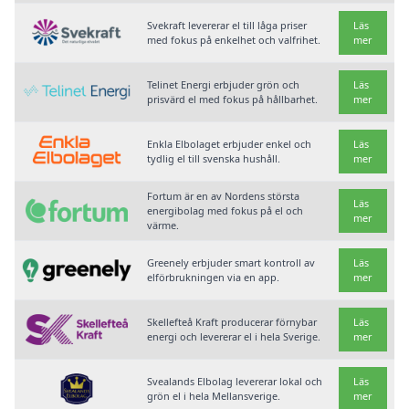
Svekraft levererar el till låga priser
Läs
med fokus på enkelhet och valfrihet.
mer
Telinet Energi erbjuder grön och
Läs
prisvärd el med fokus på hållbarhet.
mer
Enkla Elbolaget erbjuder enkel och
Läs
tydlig el till svenska hushåll.
mer
Fortum är en av Nordens största
Läs
energibolag med fokus på el och
mer
värme.
Greenely erbjuder smart kontroll av
Läs
elförbrukningen via en app.
mer
Skellefteå Kraft producerar förnybar
Läs
energi och levererar el i hela Sverige.
mer
Svealands Elbolag levererar lokal och
Läs
grön el i hela Mellansverige.
mer