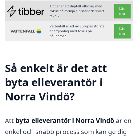
Tibber är ett digitalt elbolag med
Läs
fokus på rörliga elpriser och smart
mer
teknik.
Vattenfall är ett av Europas största
Läs
energibolag med fokus på
mer
hållbarhet.
Så enkelt är det att
byta elleverantör i
Norra Vindö?
Att
byta elleverantör i Norra Vindö
är en
enkel och snabb process som kan ge dig