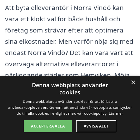
Att byta elleverantör i Norra Vindö kan
vara ett klokt val för både hushåll och
företag som strävar efter att optimera
sina elkostnader. Men varför nöja sig med
endast Norra Vindö? Det kan vara värt att
överväga alternativa elleverantörer i
närliggande städer som Hemviken, Möja,
×
Denna webbplats använder
Dädesjö,
Kummelnäs
, Sundbyberg, och
cookies
Källvik. Genom att titta även på dessa
Denna webbplats använder cookies för att förbättra
områden kan du få en uppfattning om
användarupplevelsen. Genom att använda vår webbplats samtycker
du till alla cookies i enlighet med vår cookiepolicy.
Läs mer
vilka erbjudanden som finns tillgängliga
ACCEPTERA ALLA
AVVISA ALLT
och potentiellt spara pengar.