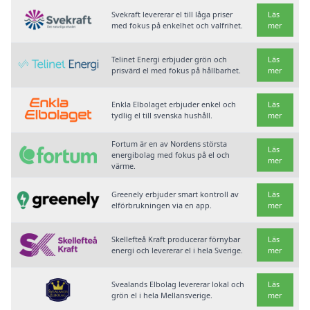
Svekraft levererar el till låga priser
Läs
med fokus på enkelhet och valfrihet.
mer
Telinet Energi erbjuder grön och
Läs
prisvärd el med fokus på hållbarhet.
mer
Enkla Elbolaget erbjuder enkel och
Läs
tydlig el till svenska hushåll.
mer
Fortum är en av Nordens största
Läs
energibolag med fokus på el och
mer
värme.
Greenely erbjuder smart kontroll av
Läs
elförbrukningen via en app.
mer
Skellefteå Kraft producerar förnybar
Läs
energi och levererar el i hela Sverige.
mer
Svealands Elbolag levererar lokal och
Läs
grön el i hela Mellansverige.
mer