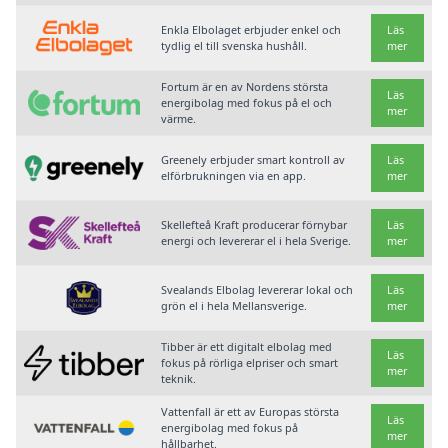
Enkla Elbolaget erbjuder enkel och
Läs
tydlig el till svenska hushåll.
mer
Fortum är en av Nordens största
Läs
energibolag med fokus på el och
mer
värme.
Greenely erbjuder smart kontroll av
Läs
elförbrukningen via en app.
mer
Skellefteå Kraft producerar förnybar
Läs
energi och levererar el i hela Sverige.
mer
Svealands Elbolag levererar lokal och
Läs
grön el i hela Mellansverige.
mer
Tibber är ett digitalt elbolag med
Läs
fokus på rörliga elpriser och smart
mer
teknik.
Vattenfall är ett av Europas största
Läs
energibolag med fokus på
mer
hållbarhet.