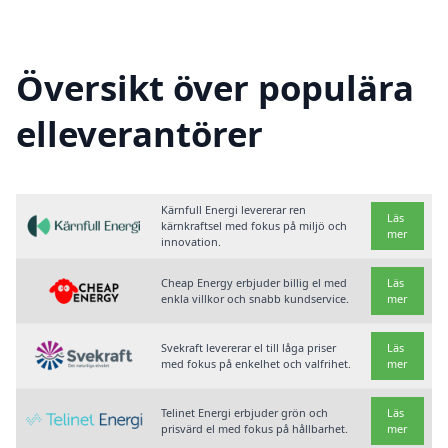
Översikt över populära
elleverantörer
Kärnfull Energi levererar ren
Läs
kärnkraftsel med fokus på miljö och
mer
innovation.
Cheap Energy erbjuder billig el med
Läs
enkla villkor och snabb kundservice.
mer
Svekraft levererar el till låga priser
Läs
med fokus på enkelhet och valfrihet.
mer
Telinet Energi erbjuder grön och
Läs
prisvärd el med fokus på hållbarhet.
mer