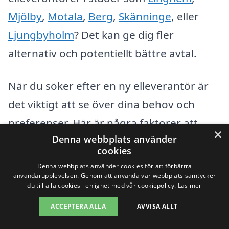
Mjölby
,
Motala
,
Berg
,
Skänninge
, eller
Ljungbyholm
? Det kan ge dig fler
alternativ och potentiellt bättre avtal.
När du söker efter en ny elleverantör är
det viktigt att se över dina behov och
preferenser. Här är några faktorer att
×
Denna webbplats använder
tänka på:
cookies
Denna webbplats använder cookies för att förbättra
Kostnad: Jämför priser för att hitta det
användarupplevelsen. Genom att använda vår webbplats samtycker
du till alla cookies i enlighet med vår cookiepolicy.
Läs mer
mest konkurrenskraftiga erbjudandet.
ACCEPTERA ALLA
AVVISA ALLT
Avtalad tid: Kolla vilken bindningstid