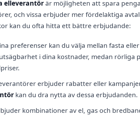
a elleverantör
är möjligheten att spara penga
örer, och vissa erbjuder mer fördelaktiga avta
or kan du ofta hitta ett bättre erbjudande:
a preferenser kan du välja mellan fasta eller
örutsägbarhet i dina kostnader, medan rörliga p
priser.
verantörer erbjuder rabatter eller kampanjer
antör
kan du dra nytta av dessa erbjudanden.
rbjuder kombinationer av el, gas och bredban