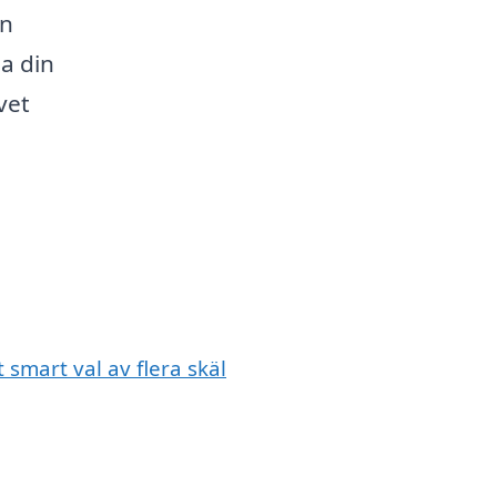
en
a din
vet
 smart val av flera skäl