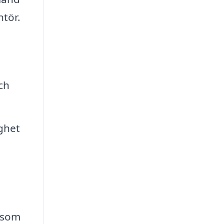
ntör.
ch
ghet
 som