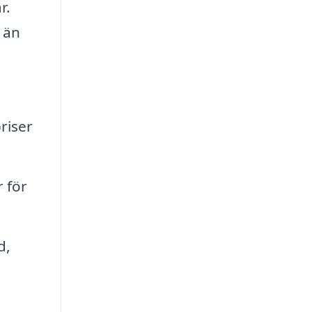
r.
l än
riser
 för
d,