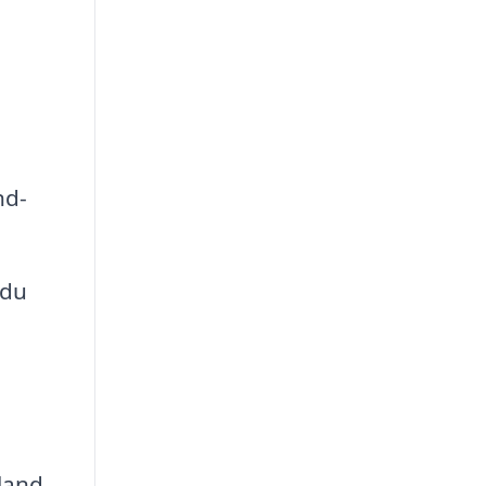
nd-
 du
bland