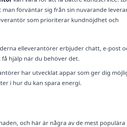
 man förväntar sig från sin nuvarande levera
everantör som prioriterar kundnöjdhet och
rna elleverantörer erbjuder chatt, e-post o
t få hjälp när du behöver det.
antörer har utvecklat appar som ger dig möjli
kter i hur du kan spara energi.
naden, och här är några av de mest populära