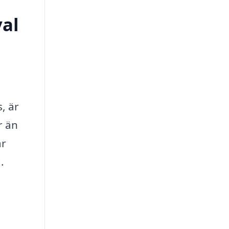
val
, är
r än
är
.