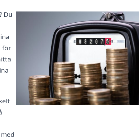
d? Du
sina
 för
itta
ina
kelt
å
h med