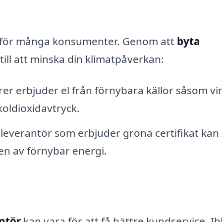
are för många konsumenter. Genom att
byta
ill att minska din klimatpåverkan:
r erbjuder el från förnybara källor såsom vi
koldioxidavtryck.
leverantör som erbjuder gröna certifikat kan
en av förnybar energi.
ntör
kan vara för att få bättre kundservice. I