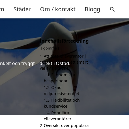
m
Städer
Om / kontakt
Blogg
Innehållsförteckning
gömma
1
Att byta elleverantör i
Östad kan vara ett smart
kelt och tryggt – direkt i Östad.
val av flera skäl
1.1
Ekonomiska
besparingar
1.2
Ökad
miljömedvetenhet
1.3
Flexibilitet och
kundservice
1.4
Populära
elleverantörer
2
Översikt över populära