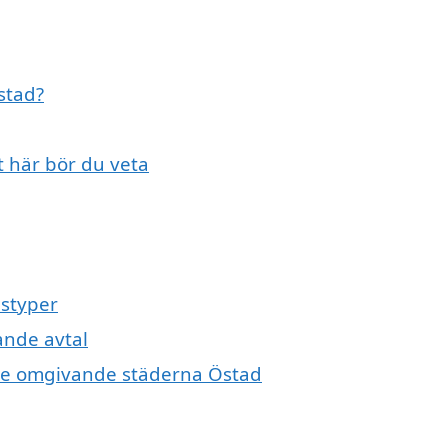
Östad?
t här bör du veta
lstyper
ande avtal
i de omgivande städerna Östad