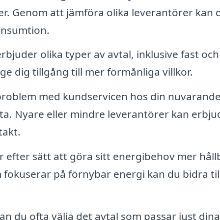
er. Genom att jämföra olika leverantörer kan 
konsumtion.
juder olika typer av avtal, inklusive fast och
ge dig tillgång till mer förmånliga villkor.
problem med kundservicen hos din nuvarand
yta. Nyare eller mindre leverantörer kan erbju
takt.
ar efter sätt att göra sitt energibehov mer håll
 fokuserar på förnybar energi kan du bidra til
n du ofta välja det avtal som passar just dina