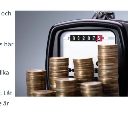
å och
ns här
lika
. Låt
e är