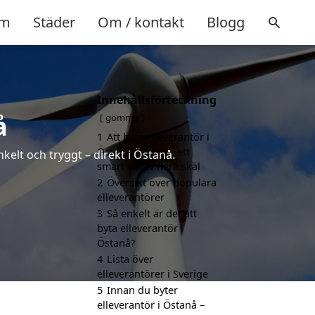
m
Städer
Om / kontakt
Blogg
Innehållsförteckning
å
gömma
1
Att byta elleverantör i
Östanå kan vara ett
kelt och tryggt – direkt i Östanå.
smart val av flera skäl
2
Översikt över populära
elleverantörer
3
Så enkelt är det att
byta elleverantör i
Östanå?
4
Lista över
elleverantörer i Sverige
5
Innan du byter
elleverantör i Östanå –