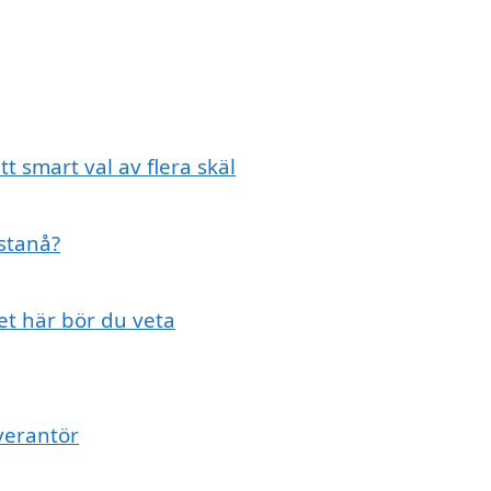
t smart val av flera skäl
Östanå?
et här bör du veta
verantör