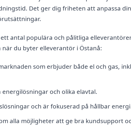
dningstid. Det ger dig friheten att anpassa di
förutsättningar.
 ett antal populära och pålitliga elleverantörer
när du byter elleverantör i Östanå:
marknaden som erbjuder både el och gas, ink
 energilösningar och olika elavtal.
lslösningar och är fokuserad på hållbar energi
om alla möjligheter att ge bra kundsupport o