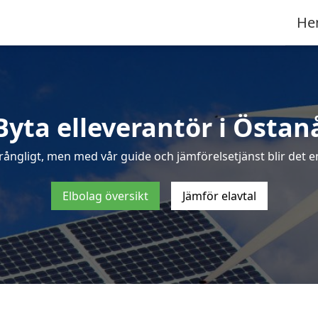
He
Byta elleverantör i Östan
rångligt, men med vår guide och jämförelsetjänst blir det en
Elbolag översikt
Jämför elavtal