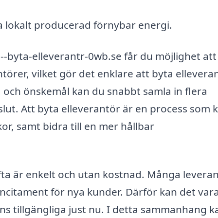
a lokalt producerad förnybar energi.
byta-elleverantr-0wb.se får du möjlighet att
örer, vilket gör det enklare att byta elleveran
 och önskemål kan du snabbt samla in flera
lut. Att byta elleverantör är en process som 
or, samt bidra till en mer hållbar
ofta är enkelt och utan kostnad. Många levera
ncitament för nya kunder. Därför kan det var
ns tillgängliga just nu. I detta sammanhang k