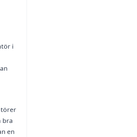
tör i
kan
ntörer
a bra
an en