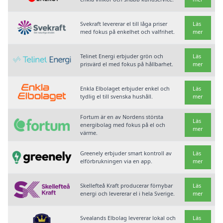
Svekraft levererar el till låga priser
Läs
med fokus på enkelhet och valfrihet.
mer
Telinet Energi erbjuder grön och
Läs
prisvärd el med fokus på hållbarhet.
mer
Enkla Elbolaget erbjuder enkel och
Läs
tydlig el till svenska hushåll.
mer
Fortum är en av Nordens största
Läs
energibolag med fokus på el och
mer
värme.
Greenely erbjuder smart kontroll av
Läs
elförbrukningen via en app.
mer
Skellefteå Kraft producerar förnybar
Läs
energi och levererar el i hela Sverige.
mer
Svealands Elbolag levererar lokal och
Läs