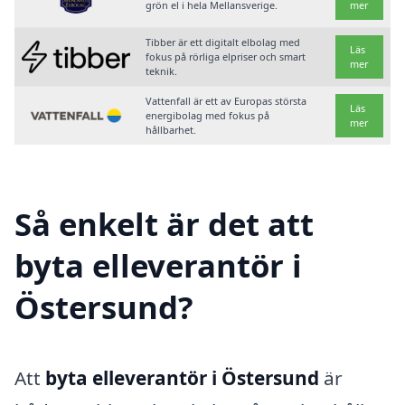
grön el i hela Mellansverige.
mer
Tibber är ett digitalt elbolag med
Läs
fokus på rörliga elpriser och smart
mer
teknik.
Vattenfall är ett av Europas största
Läs
energibolag med fokus på
mer
hållbarhet.
Så enkelt är det att
byta elleverantör i
Östersund?
Att
byta elleverantör i Östersund
är