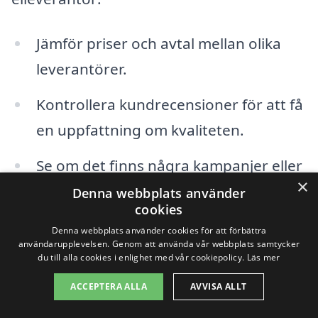
Jämför priser och avtal mellan olika
leverantörer.
Kontrollera kundrecensioner för att få
en uppfattning om kvaliteten.
Se om det finns några kampanjer eller
×
rabatter för nya kunder.
Denna webbplats använder
cookies
Undersök miljövänliga alternativ om
Denna webbplats använder cookies för att förbättra
användarupplevelsen. Genom att använda vår webbplats samtycker
du är intresserad av grön energi.
du till alla cookies i enlighet med vår cookiepolicy.
Läs mer
Välj en leverantör som erbjuder bra
ACCEPTERA ALLA
AVVISA ALLT
kundservice och support.