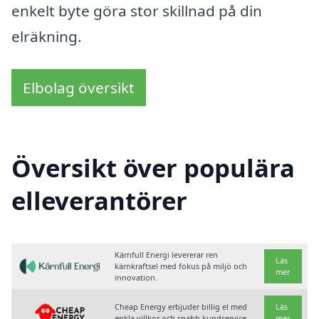
enkelt byte göra stor skillnad på din
elräkning.
Elbolag översikt
Översikt över populära
elleverantörer
Kärnfull Energi levererar ren
Läs
kärnkraftsel med fokus på miljö och
mer
innovation.
Cheap Energy erbjuder billig el med
Läs
enkla villkor och snabb kundservice.
mer