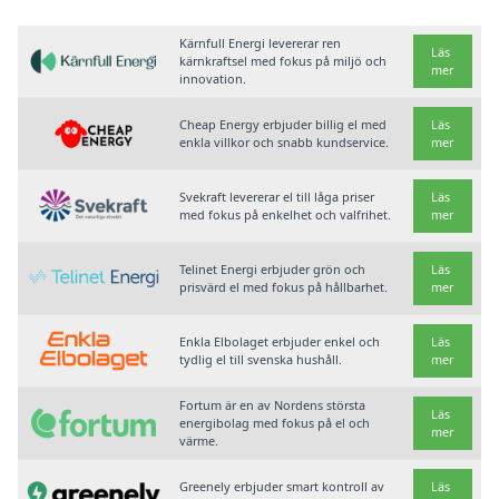
Kärnfull Energi levererar ren
Läs
kärnkraftsel med fokus på miljö och
mer
innovation.
Cheap Energy erbjuder billig el med
Läs
enkla villkor och snabb kundservice.
mer
Svekraft levererar el till låga priser
Läs
med fokus på enkelhet och valfrihet.
mer
Telinet Energi erbjuder grön och
Läs
prisvärd el med fokus på hållbarhet.
mer
Enkla Elbolaget erbjuder enkel och
Läs
tydlig el till svenska hushåll.
mer
Fortum är en av Nordens största
Läs
energibolag med fokus på el och
mer
värme.
Greenely erbjuder smart kontroll av
Läs