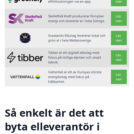
elförbrukningen via en app.
mer
Skellefteå Kraft producerar förnybar
Läs
energi och levererar el i hela Sverige.
mer
Svealands Elbolag levererar lokal och
Läs
grön el i hela Mellansverige.
mer
Tibber är ett digitalt elbolag med
Läs
fokus på rörliga elpriser och smart
mer
teknik.
Vattenfall är ett av Europas största
Läs
energibolag med fokus på
mer
hållbarhet.
Så enkelt är det att
byta elleverantör i