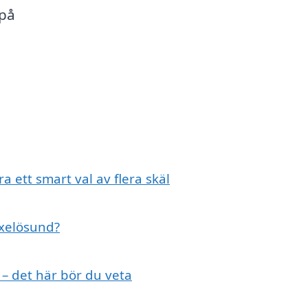
 på
a ett smart val av flera skäl
Oxelösund?
 – det här bör du veta