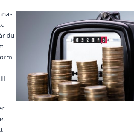
ännas
te
år du
om
form
ll
er
det
tt