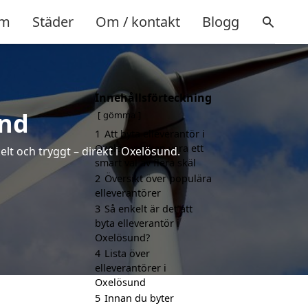
m
Städer
Om / kontakt
Blogg
Innehållsförteckning
und
gömma
1
Att byta elleverantör i
Oxelösund kan vara ett
elt och tryggt – direkt i Oxelösund.
smart val av flera skäl
2
Översikt över populära
elleverantörer
3
Så enkelt är det att
byta elleverantör i
Oxelösund?
4
Lista över
elleverantörer i
Oxelösund
5
Innan du byter