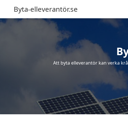
Byta-elleverantör.se
By
Att byta elleverantör kan verka krå