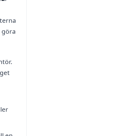
fterna
n göra
tör.
dget
ler
ll en