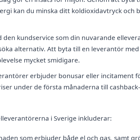
rgi kan du minska ditt koldioxidavtryck och b
 den kundservice som din nuvarande ellever
öka alternativ. Att byta till en leverantör med
levelse mycket smidigare.
erantörer erbjuder bonusar eller incitament f
priser under de första månaderna till cashback
leverantörerna i Sverige inkluderar:
naden som erbjuder både el och gas, samt gr