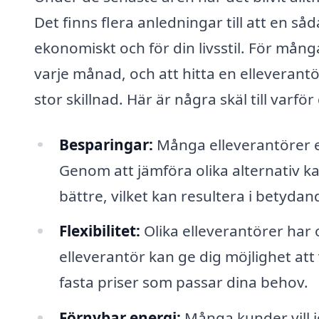
Det finns flera anledningar till att en s
ekonomiskt och för din livsstil. För mång
varje månad, och att hitta en elleverant
stor skillnad. Här är några skäl till varf
Besparingar:
Många elleverantörer e
Genom att jämföra olika alternativ k
bättre, vilket kan resultera i betydan
Flexibilitet:
Olika elleverantörer har o
elleverantör kan ge dig möjlighet att v
fasta priser som passar dina behov.
Förnybar energi:
Många kunder vill id