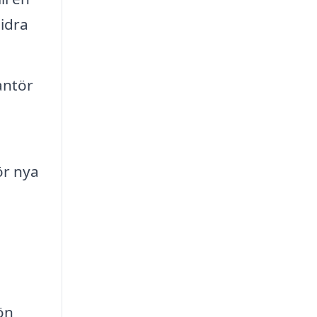
idra
antör
ör nya
-
ön