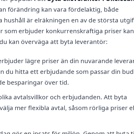
ådan förändring kan vara fördelaktig, både
a hushåll är elräkningen en av de största utgi
ör som erbjuder konkurrenskraftiga priser ka
ör du kan överväga att byta leverantör:
rbjuder lägre priser än din nuvarande leveran
an du hitta ett erbjudande som passar din bu
de besparingar över tid.
lika avtalsvillkor och erbjudanden. Att byta
älja mer flexibla avtal, såsom rörliga priser el
ag gör en insats för miljön. Genom att byta ti