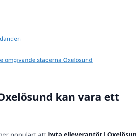
n
judanden
 i de omgivande städerna Oxelösund
 Oxelösund kan vara ett
tmer populärt att
byta elleverantör i Oxelösu