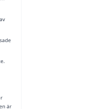
 av
ssade
e.
ör
en är