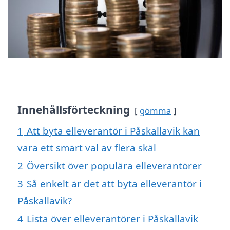
Innehållsförteckning
gömma
1
Att byta elleverantör i Påskallavik kan
vara ett smart val av flera skäl
2
Översikt över populära elleverantörer
3
Så enkelt är det att byta elleverantör i
Påskallavik?
4
Lista över elleverantörer i Påskallavik