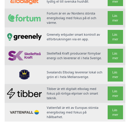
tydlig el till svenska hushåll.
mer
Fortum är en av Nordens största
Läs
energibolag med fokus på el och
mer
värme.
Greenely erbjuder smart kontroll av
Läs
elförbrukningen via en app.
mer
Skellefteå Kraft producerar förnybar
Läs
energi och levererar el i hela Sverige.
mer
Svealands Elbolag levererar lokal och
Läs
grön el i hela Mellansverige.
mer
Tibber är ett digitalt elbolag med
Läs
fokus på rörliga elpriser och smart
mer
teknik.
Vattenfall är ett av Europas största
Läs
energibolag med fokus på
mer
hållbarhet.