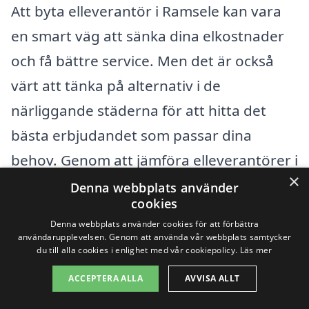
Att byta elleverantör i Ramsele kan vara
en smart väg att sänka dina elkostnader
och få bättre service. Men det är också
värt att tänka på alternativ i de
närliggande städerna för att hitta det
bästa erbjudandet som passar dina
behov. Genom att jämföra elleverantörer i
×
områden som
Sollefteå
,
Kramfors
,
Bjästa
,
Denna webbplats använder
cookies
Nybble, Tåsjö,
Edsbyn
, Ragunda, Korsnäs,
Denna webbplats använder cookies för att förbättra
och
Långsele
kan du öka dina chanser att
användarupplevelsen. Genom att använda vår webbplats samtycker
du till alla cookies i enlighet med vår cookiepolicy.
Läs mer
hitta en leverantör som erbjuder
ACCEPTERA ALLA
AVVISA ALLT
konkurrenskraftiga priser och bra villkor.