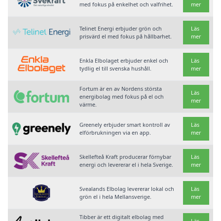
med fokus på enkelhet och valfrihet.
mer
Telinet Energi erbjuder grön och
Läs
prisvärd el med fokus på hållbarhet.
mer
Enkla Elbolaget erbjuder enkel och
Läs
tydlig el till svenska hushåll.
mer
Fortum är en av Nordens största
Läs
energibolag med fokus på el och
mer
värme.
Greenely erbjuder smart kontroll av
Läs
elförbrukningen via en app.
mer
Skellefteå Kraft producerar förnybar
Läs
energi och levererar el i hela Sverige.
mer
Svealands Elbolag levererar lokal och
Läs
grön el i hela Mellansverige.
mer
Tibber är ett digitalt elbolag med
Läs