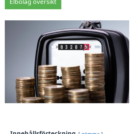
Elbolag översikt
Innehållsförteckning
gömma