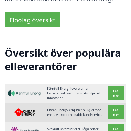
Elbolag översikt
Översikt över populära
elleverantörer
Kärnfull Energi levererar ren
Läs
kärnkraftsel med fokus på miljö och
mer
innovation.
Cheap Energy erbjuder billig el med
Läs
enkla villkor och snabb kundservice.
mer
Svekraft levererar el till låga priser
Läs