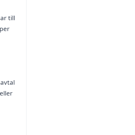
r till
lper
avtal
eller