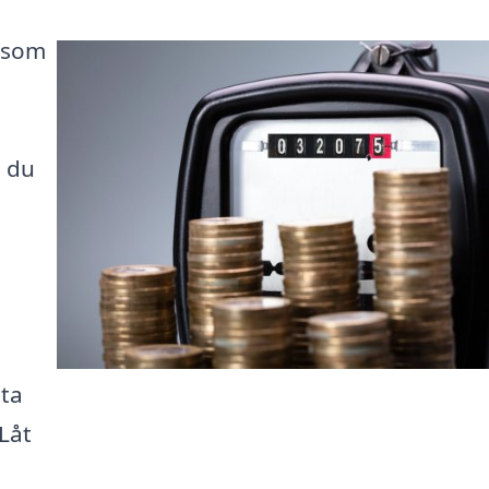
a som
n du
 ta
Låt