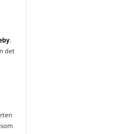
deby
.
n det
eten
l som