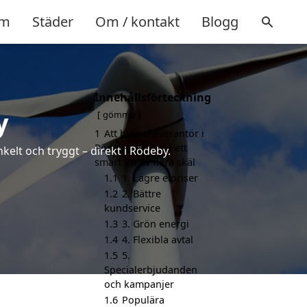
m
Städer
Om / kontakt
Blogg
Innehållsförteckning
y
gömma
1
Att byta elleverantör i
Rödeby kan vara ett
kelt och tryggt – direkt i Rödeby.
smart val av flera skäl
1.1
1. Lägre elpriser
1.2
2. Bättre
kundservice
1.3
3. Grön energi
1.4
4. Flexibla avtal
1.5
5.
Specialerbjudanden
och kampanjer
1.6
Populära