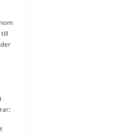
enom
ill
nder
å
rar:
t