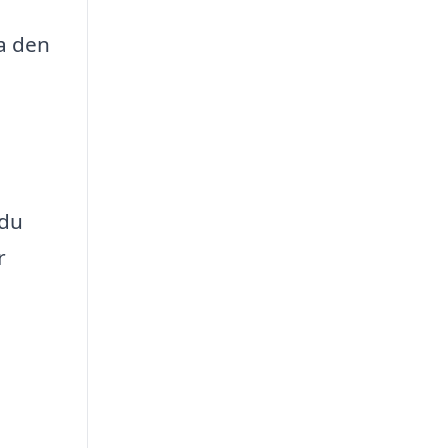
ja den
 du
r