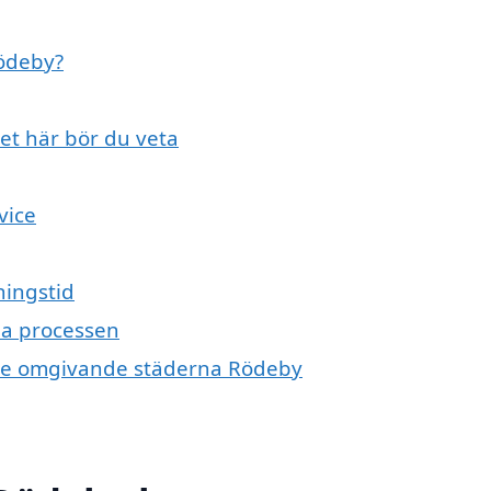
Rödeby?
et här bör du veta
vice
ningstid
kla processen
 i de omgivande städerna Rödeby