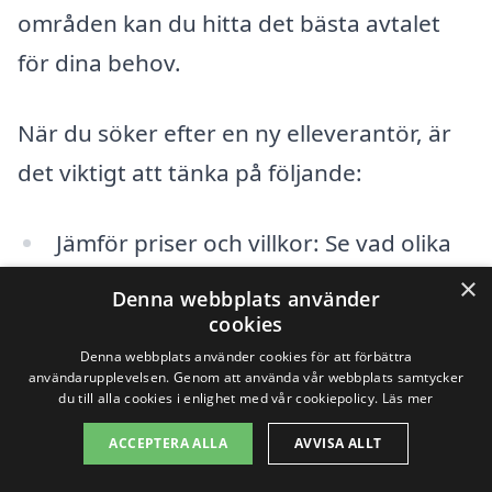
områden kan du hitta det bästa avtalet
för dina behov.
När du söker efter en ny elleverantör, är
det viktigt att tänka på följande:
Jämför priser och villkor: Se vad olika
leverantörer har att erbjuda och hör
×
Denna webbplats använder
efter om det finns några dolda
cookies
avgifter.
Denna webbplats använder cookies för att förbättra
användarupplevelsen. Genom att använda vår webbplats samtycker
du till alla cookies i enlighet med vår cookiepolicy.
Läs mer
Kontrollera kundrecensioner: Läs
ACCEPTERA ALLA
AVVISA ALLT
omdömen från andra kunder för att få