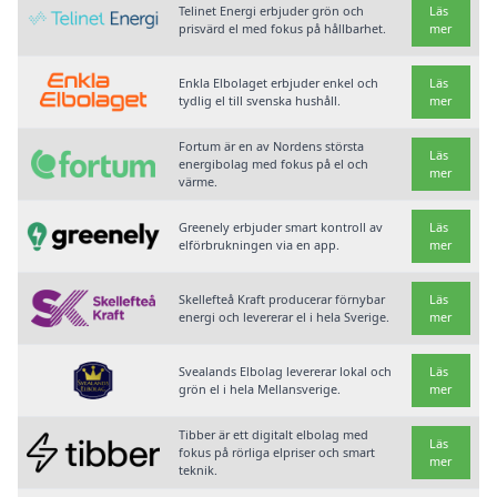
Telinet Energi erbjuder grön och
Läs
prisvärd el med fokus på hållbarhet.
mer
Enkla Elbolaget erbjuder enkel och
Läs
tydlig el till svenska hushåll.
mer
Fortum är en av Nordens största
Läs
energibolag med fokus på el och
mer
värme.
Greenely erbjuder smart kontroll av
Läs
elförbrukningen via en app.
mer
Skellefteå Kraft producerar förnybar
Läs
energi och levererar el i hela Sverige.
mer
Svealands Elbolag levererar lokal och
Läs
grön el i hela Mellansverige.
mer
Tibber är ett digitalt elbolag med
Läs
fokus på rörliga elpriser och smart
mer
teknik.