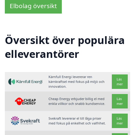
Elbolag översikt
Översikt över populära
elleverantörer
Kärnfull Energi levererar ren
Läs
kärnkraftsel med fokus på miljö och
mer
innovation.
Cheap Energy erbjuder billig el med
Läs
enkla villkor och snabb kundservice.
mer
Svekraft levererar el till låga priser
Läs
med fokus på enkelhet och valfrihet.
mer