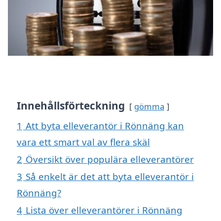
Innehållsförteckning
gömma
1
Att byta elleverantör i Rönnäng kan
vara ett smart val av flera skäl
2
Översikt över populära elleverantörer
3
Så enkelt är det att byta elleverantör i
Rönnäng?
4
Lista över elleverantörer i Rönnäng