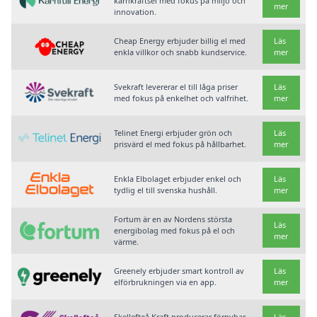
kärnkraftsel med fokus på miljö och
mer
innovation.
Cheap Energy erbjuder billig el med
Läs
enkla villkor och snabb kundservice.
mer
Svekraft levererar el till låga priser
Läs
med fokus på enkelhet och valfrihet.
mer
Telinet Energi erbjuder grön och
Läs
prisvärd el med fokus på hållbarhet.
mer
Enkla Elbolaget erbjuder enkel och
Läs
tydlig el till svenska hushåll.
mer
Fortum är en av Nordens största
Läs
energibolag med fokus på el och
mer
värme.
Greenely erbjuder smart kontroll av
Läs
elförbrukningen via en app.
mer
Skellefteå Kraft producerar förnybar
Läs