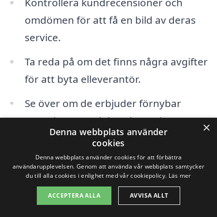
Kontrollera kundrecensioner och
omdömen för att få en bild av deras
service.
Ta reda på om det finns några avgifter
för att byta elleverantör.
Se över om de erbjuder förnybar
energi som en del av deras tjänster.
×
Denna webbplats använder
cookies
Genom att använda en plattform som xn--
Denna webbplats använder cookies för att förbättra
byta-elleverantr-0wb.se kan du enkelt få
användarupplevelsen. Genom att använda vår webbplats samtycker
du till alla cookies i enlighet med vår cookiepolicy.
Läs mer
flera offertförslag från olika
ACCEPTERA ALLA
AVVISA ALLT
elleverantörer, både i Sävar och de