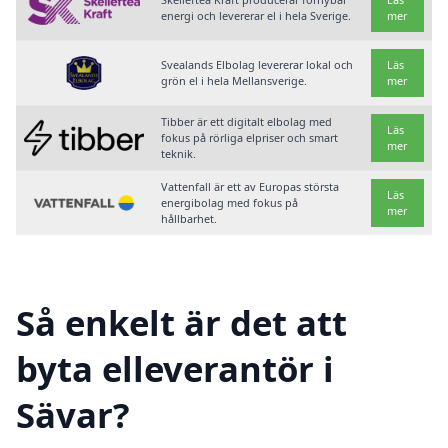
energi och levererar el i hela Sverige.
mer
Svealands Elbolag levererar lokal och
Läs
grön el i hela Mellansverige.
mer
Tibber är ett digitalt elbolag med
Läs
fokus på rörliga elpriser och smart
mer
teknik.
Vattenfall är ett av Europas största
Läs
energibolag med fokus på
mer
hållbarhet.
Så enkelt är det att
byta elleverantör i
Sävar?