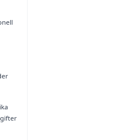
onell
der
ika
gifter