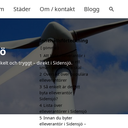
m
Städer
Om / kontakt
Blogg
Innehållsförteckning
jö
gömma
1
Att byta elleverantör i
Sidensjö kan vara ett
elt och tryggt – direkt i Sidensjö.
smart val av flera skäl
2
Översikt över populära
elleverantörer
3
Så enkelt är det att
byta elleverantör i
Sidensjö?
4
Lista över
elleverantörer i Sidensjö
5
Innan du byter
elleverantör i Sidensjö –