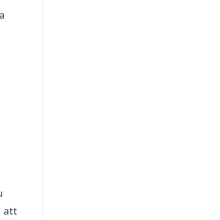
ka
u
 att