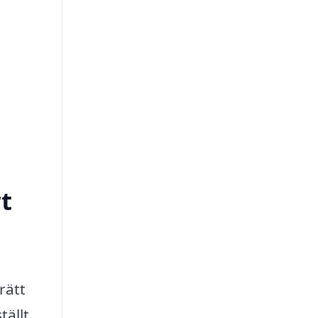
rt
rätt
tällt