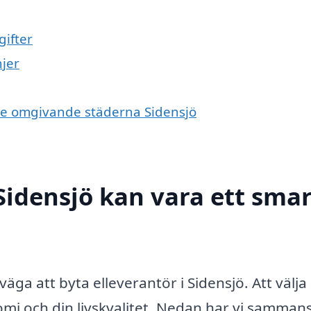
gifter
jer
i de omgivande städerna Sidensjö
 Sidensjö kan vara ett sma
äga att byta elleverantör i Sidensjö. Att välja 
i och din livskvalitet. Nedan har vi sammans