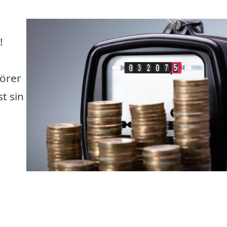
!
törer
st sin
r