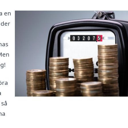
ra en
ader
nas
 Men
ig!
öra
a
 så
na