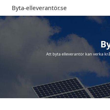
Byta-elleverantör.se
By
Att byta elleverantör kan verka krå