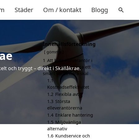
m
Städer
Om / kontakt
Blogg
Innehållsförteckning
rae
gömma
1
Att byta elleverantör i
Skällåkrae kan vara ett
lt och tryggt – direkt i Skällåkrae.
smart val av flera skäl
1.1
Kostnadseffektivitet
1.2
Flexibla avtal
1.3
Största
elleverantörerna
1.4
Enklare hantering
1.5
Miljövänliga
alternativ
1.6
Kundservice och