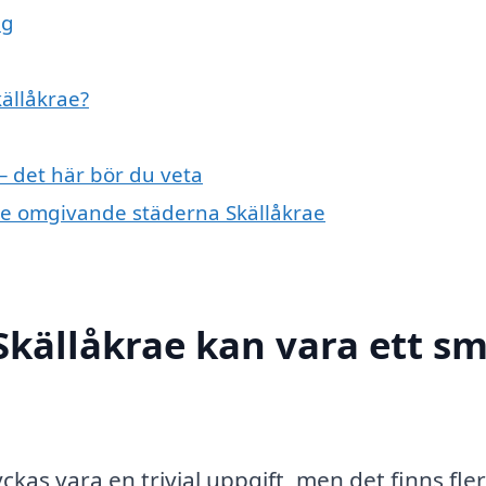
ng
källåkrae?
 – det här bör du veta
i de omgivande städerna Skällåkrae
 Skällåkrae kan vara ett s
ckas vara en trivial uppgift, men det finns fle