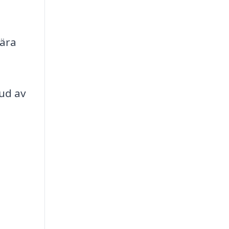
lära
bud av