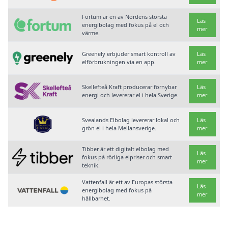
Fortum är en av Nordens största
Läs
energibolag med fokus på el och
mer
värme.
Greenely erbjuder smart kontroll av
Läs
elförbrukningen via en app.
mer
Skellefteå Kraft producerar förnybar
Läs
energi och levererar el i hela Sverige.
mer
Svealands Elbolag levererar lokal och
Läs
grön el i hela Mellansverige.
mer
Tibber är ett digitalt elbolag med
Läs
fokus på rörliga elpriser och smart
mer
teknik.
Vattenfall är ett av Europas största
Läs
energibolag med fokus på
mer
hållbarhet.