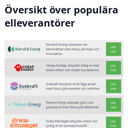
Översikt över populära
elleverantörer
Kärnfull Energi levererar ren
Läs
kärnkraftsel med fokus på miljö och
mer
innovation.
Cheap Energy erbjuder billig el med
Läs
enkla villkor och snabb kundservice.
mer
Svekraft levererar el till låga priser
Läs
med fokus på enkelhet och valfrihet.
mer
Telinet Energi erbjuder grön och
Läs
prisvärd el med fokus på hållbarhet.
mer
Enkla Elbolaget erbjuder enkel och
Läs
tydlig el till svenska hushåll.
mer