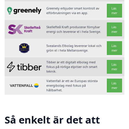
Greenely erbjuder smart kontroll av
Läs
elförbrukningen via en app.
mer
Skellefteå Kraft producerar förnybar
Läs
energi och levererar el i hela Sverige.
mer
Svealands Elbolag levererar lokal och
Läs
grön el i hela Mellansverige.
mer
Tibber är ett digitalt elbolag med
Läs
fokus på rörliga elpriser och smart
mer
teknik.
Vattenfall är ett av Europas största
Läs
energibolag med fokus på
mer
hållbarhet.
Så enkelt är det att