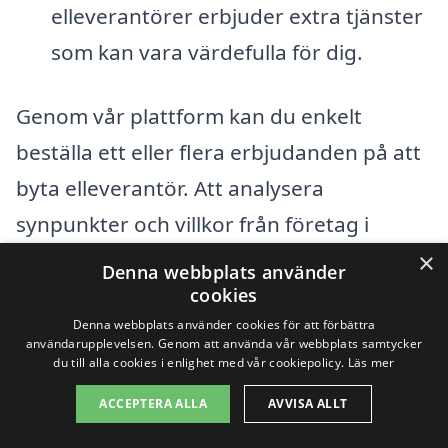
elleverantörer erbjuder extra tjänster
som kan vara värdefulla för dig.
Genom vår plattform kan du enkelt
beställa ett eller flera erbjudanden på att
byta elleverantör. Att analysera
synpunkter och villkor från företag i
närliggande städer kan ge dig en bredare
×
Denna webbplats använder
uppfattning om marknaden och
cookies
Denna webbplats använder cookies för att förbättra
möjligheter för att spara pengar. När du
användarupplevelsen. Genom att använda vår webbplats samtycker
du till alla cookies i enlighet med vår cookiepolicy.
Läs mer
hittar ett avtal som passar dina krav är
det enkelt att genomföra bytet och börja
ACCEPTERA ALLA
AVVISA ALLT
dra nytta av de nya fördelarna.