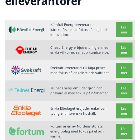
elleverantörer
Kärnfull Energi levererar ren
Läs
kärnkraftsel med fokus på miljö och
mer
innovation.
Cheap Energy erbjuder billig el med
Läs
enkla villkor och snabb kundservice.
mer
Svekraft levererar el till låga priser
Läs
med fokus på enkelhet och valfrihet.
mer
Telinet Energi erbjuder grön och
Läs
prisvärd el med fokus på hållbarhet.
mer
Enkla Elbolaget erbjuder enkel och
Läs
tydlig el till svenska hushåll.
mer
Fortum är en av Nordens största
Läs
energibolag med fokus på el och
mer
värme.