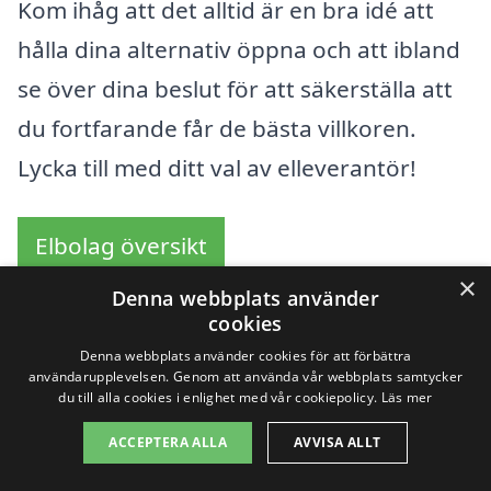
Kom ihåg att det alltid är en bra idé att
hålla dina alternativ öppna och att ibland
se över dina beslut för att säkerställa att
du fortfarande får de bästa villkoren.
Lycka till med ditt val av elleverantör!
Elbolag översikt
×
Denna webbplats använder
cookies
Sök efter en skicklig
Denna webbplats använder cookies för att förbättra
användarupplevelsen. Genom att använda vår webbplats samtycker
du till alla cookies i enlighet med vår cookiepolicy.
Läs mer
byta elleverantör i de
ACCEPTERA ALLA
AVVISA ALLT
omgivande städerna