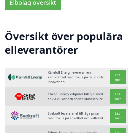
Elbolag översikt
Översikt över populära
elleverantörer
Kärnfull Energi levererar ren
Läs
kärnkraftsel med fokus på miljö och
mer
innovation.
Cheap Energy erbjuder billig el med
Läs
enkla villkor och snabb kundservice.
mer
Svekraft levererar el till låga priser
Läs
med fokus på enkelhet och valfrihet.
mer
Telinet Energi erbjuder grön och
Läs