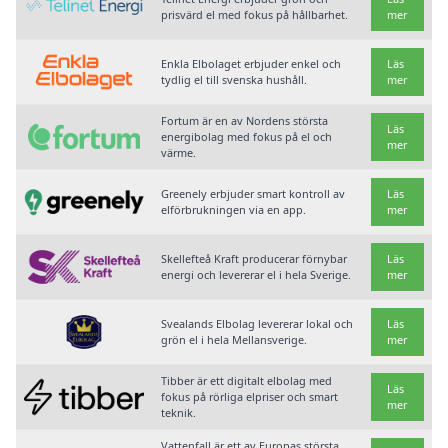
prisvärd el med fokus på hållbarhet.
mer
Enkla Elbolaget erbjuder enkel och
Läs
tydlig el till svenska hushåll.
mer
Fortum är en av Nordens största
Läs
energibolag med fokus på el och
mer
värme.
Greenely erbjuder smart kontroll av
Läs
elförbrukningen via en app.
mer
Skellefteå Kraft producerar förnybar
Läs
energi och levererar el i hela Sverige.
mer
Svealands Elbolag levererar lokal och
Läs
grön el i hela Mellansverige.
mer
Tibber är ett digitalt elbolag med
Läs
fokus på rörliga elpriser och smart
mer
teknik.
Vattenfall är ett av Europas största