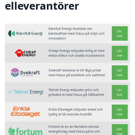
elleverantörer
Kärnfull Energi levererar ren
Läs
kärnkraftsel med fokus på miljö och
mer
innovation.
Cheap Energy erbjuder billig el med
Läs
enkla villkor och snabb kundservice.
mer
Svekraft levererar el till låga priser
Läs
med fokus på enkelhet och valfrihet.
mer
Telinet Energi erbjuder grön och
Läs
prisvärd el med fokus på hållbarhet.
mer
Enkla Elbolaget erbjuder enkel och
Läs
tydlig el till svenska hushåll.
mer
Fortum är en av Nordens största
Läs
energibolag med fokus på el och
mer