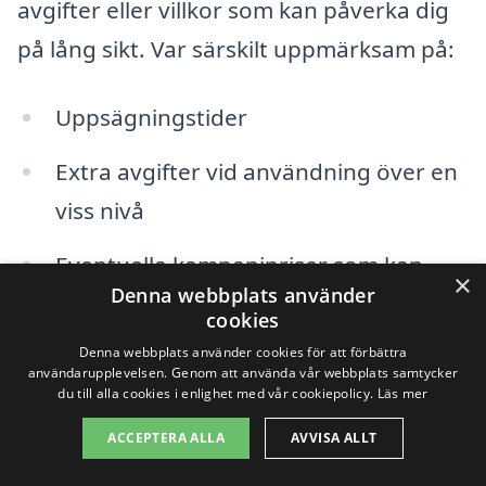
avgifter eller villkor som kan påverka dig
på lång sikt. Var särskilt uppmärksam på:
Uppsägningstider
Extra avgifter vid användning över en
viss nivå
Eventuella kampanjpriser som kan
×
Denna webbplats använder
sluta gälla efter en viss tid
cookies
Denna webbplats använder cookies för att förbättra
användarupplevelsen. Genom att använda vår webbplats samtycker
Se över ditt val regelbundet
du till alla cookies i enlighet med vår cookiepolicy.
Läs mer
ACCEPTERA ALLA
AVVISA ALLT
Marknaden för elpriser kan förändras