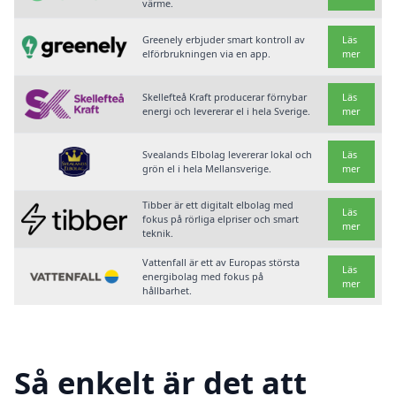
värme.
Greenely erbjuder smart kontroll av
Läs
elförbrukningen via en app.
mer
Skellefteå Kraft producerar förnybar
Läs
energi och levererar el i hela Sverige.
mer
Svealands Elbolag levererar lokal och
Läs
grön el i hela Mellansverige.
mer
Tibber är ett digitalt elbolag med
Läs
fokus på rörliga elpriser och smart
mer
teknik.
Vattenfall är ett av Europas största
Läs
energibolag med fokus på
mer
hållbarhet.
Så enkelt är det att