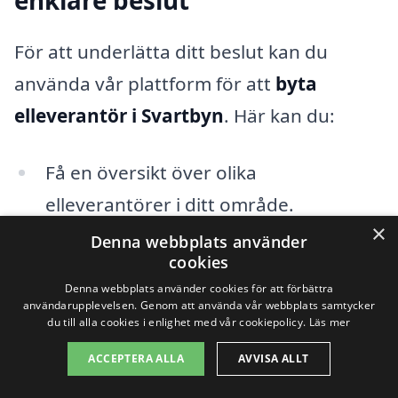
enklare beslut
För att underlätta ditt beslut kan du
använda vår plattform för att
byta
elleverantör i Svartbyn
. Här kan du:
Få en översikt över olika
elleverantörer i ditt område.
×
Denna webbplats använder
Jämföra priser och avtal enkelt och
cookies
effektivt.
Denna webbplats använder cookies för att förbättra
användarupplevelsen. Genom att använda vår webbplats samtycker
Begära offerter direkt från flera
du till alla cookies i enlighet med vår cookiepolicy.
Läs mer
leverantörer för att hitta det bästa
ACCEPTERA ALLA
AVVISA ALLT
erbjudandet.