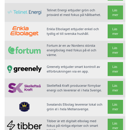
Telinet Energi erbjuder grön och
Läs
prisvärd el med fokus på hållbarhet.
mer
Enkla Elbolaget erbjuder enkel och
Läs
tydlig el till svenska hushåll.
mer
Fortum är en av Nordens största
Läs
energibolag med fokus på el och
mer
värme.
Greenely erbjuder smart kontroll av
Läs
elförbrukningen via en app.
mer
Skellefteå Kraft producerar förnybar
Läs
energi och levererar el i hela Sverige.
mer
Svealands Elbolag levererar lokal och
Läs
grön el i hela Mellansverige.
mer
Tibber är ett digitalt elbolag med
Läs
fokus på rörliga elpriser och smart
mer