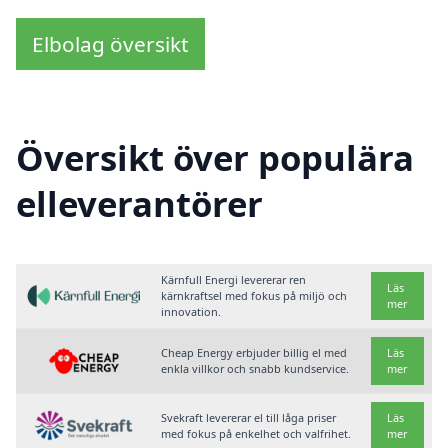
Elbolag översikt
Översikt över populära
elleverantörer
Kärnfull Energi levererar ren
Läs
kärnkraftsel med fokus på miljö och
mer
innovation.
Cheap Energy erbjuder billig el med
Läs
enkla villkor och snabb kundservice.
mer
Svekraft levererar el till låga priser
Läs
med fokus på enkelhet och valfrihet.
mer