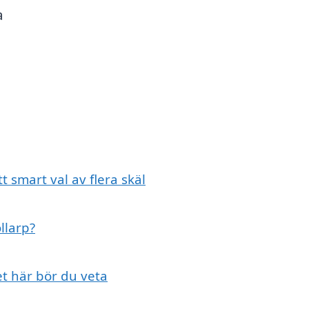
a
t smart val av flera skäl
ollarp?
et här bör du veta