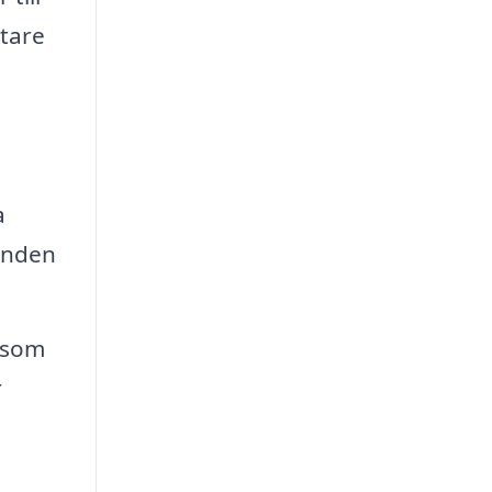
ttare
a
anden
åsom
r