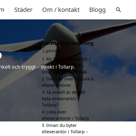
m
Städer
Om / kontakt
Blogg
Innehållsförteckning
p
gömma
1
Att byta elleverantör i
Tollarp kan vara ett
elt och tryggt – direkt i Tollarp.
smart val av flera skäl
2
Översikt över populära
elleverantörer
3
Så enkelt är det att
byta elleverantör i
Tollarp?
4
Lista över
elleverantörer i Tollarp
5
Innan du byter
elleverantör i Tollarp –