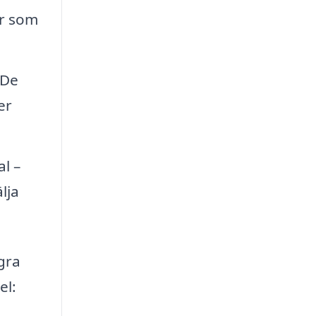
ör som
 De
er
l –
lja
ågra
el: