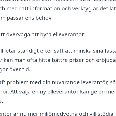
och med rätt information och verktyg är det lä
som passar ens behov.
att överväga att byta elleverantör:
letar ständigt efter sätt att minska sina fast
r
kan man ofta hitta bättre priser och erbjud
ar över tid.
ft problem med din nuvarande leverantör, s
ror. Att välja en ny elleverantör kan ge en me
e.
er är nu mer miljömedvetna och vill stödja