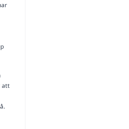
mar
rp
a
 att
å.