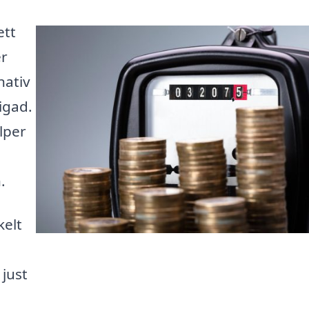
ett
er
nativ
igad.
lper
.
kelt
just