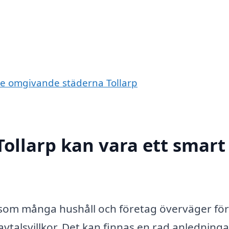
i de omgivande städerna Tollarp
 Tollarp kan vara ett smart
som många hushåll och företag överväger för
talsvillkor. Det kan finnas en rad anledningar 