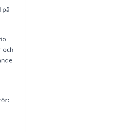
l på
vio
r och
rande
tör: