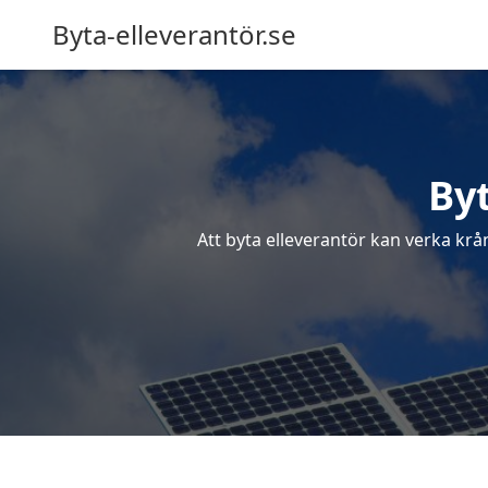
Byta-elleverantör.se
Byt
Att byta elleverantör kan verka krå