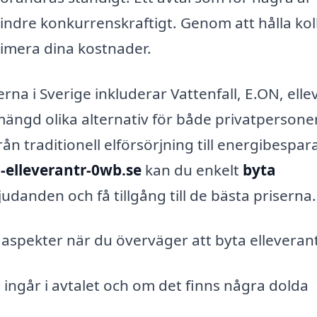
mindre konkurrenskraftigt. Genom att hålla kol
ptimera dina kostnader.
na i Sverige inkluderar Vattenfall, E.ON, elle
ängd olika alternativ för både privatpersone
rån traditionell elförsörjning till energibespa
-elleverantr-0wb.se
kan du enkelt
byta
judanden och få tillgång till de bästa priserna.
e aspekter när du överväger att byta elleveran
ingår i avtalet och om det finns några dolda