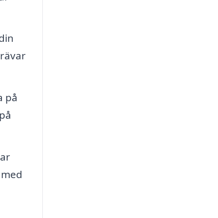
din
trävar
a på
 på
lar
s med