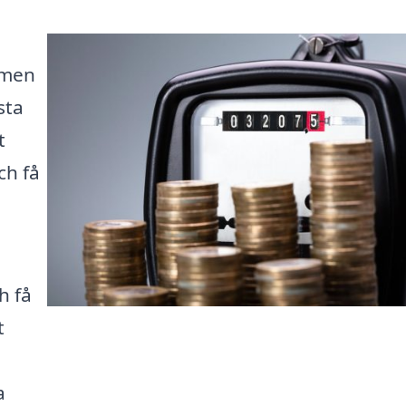
 men
sta
t
ch få
h få
t
a