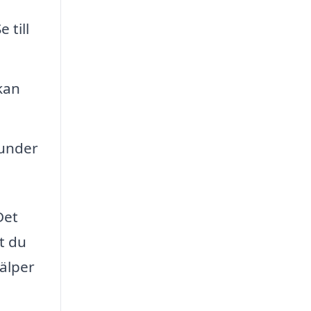
 till
kan
kunder
Det
t du
älper