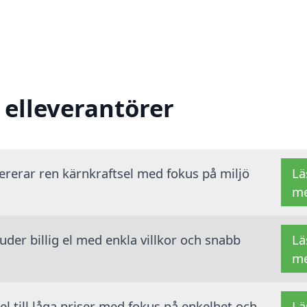
 elleverantörer
vererar ren kärnkraftsel med fokus på miljö
Lä
m
der billig el med enkla villkor och snabb
Lä
m
 el till låga priser med fokus på enkelhet och
Lä