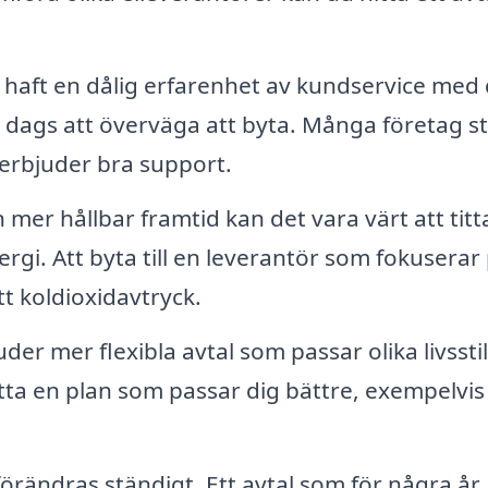
haft en dålig erfarenhet av kundservice med 
 dags att överväga att byta. Många företag s
erbjuder bra support.
n mer hållbar framtid kan det vara värt att titt
gi. Att byta till en leverantör som fokuserar
t koldioxidavtryck.
der mer flexibla avtal som passar olika livssti
tta en plan som passar dig bättre, exempelvi
örändras ständigt. Ett avtal som för några år