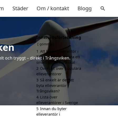
m
Städer
Om / kontakt
Blogg
Innehållsförteckning
iken
gömma
1
Att byta elleverantör i
Trångsviken kan vara ett
t och tryggt – direkt i Trångsviken.
smart val av flera skäl
2
Översikt över populära
elleverantörer
3
Så enkelt är det att
byta elleverantör i
Trångsviken?
4
Lista över
elleverantörer i Sverige
5
Innan du byter
elleverantör i